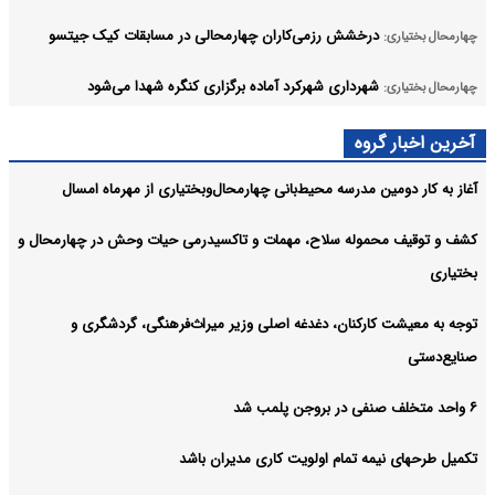
درخشش رزمی‌کاران چهارمحالی در مسابقات کیک جیتسو
چهارمحال بختیاری:
شهرداری شهرکرد آماده برگزاری کنگره شهدا می‌شود
چهارمحال بختیاری:
شتاب در عملیات اجرایی باند دوم محور سامان–تیران
چهارمحال بختیاری:
آخرین اخبار گروه
آرشیو
آغاز به کار دومین مدرسه محیط‌بانی چهارمحال‌وبختیاری از مهرماه امسال
کشف و توقیف محموله سلاح، مهمات و تاکسیدرمی حیات وحش در چهارمحال و
بختیاری
توجه به معیشت کارکنان، دغدغه اصلی وزیر میراث‌فرهنگی، گردشگری و
صنایع‌دستی
۶ واحد متخلف صنفی در بروجن پلمب شد
تکمیل طرحهای نیمه تمام اولویت کاری مدیران باشد