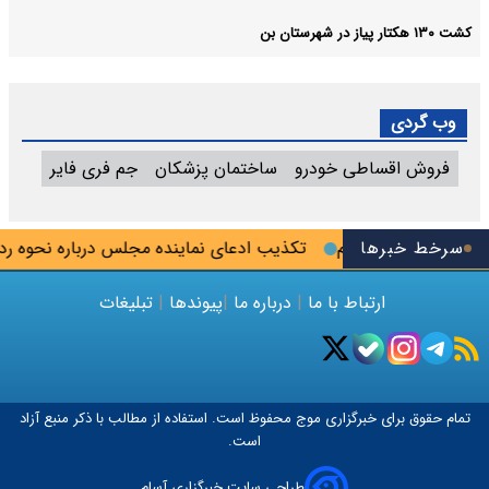
کشت ۱۳۰ هکتار پیاز در شهرستان بن
وب گردی
فروش اقساطی خودرو
ساختمان پزشکان
جم فری فایر
س به جاسوس تیم
سرخط خبرها
تکذیب ادعای نماینده مجلس درباره نحوه ردزنی 
ارتباط با ما
|
درباره ما
|
پیوندها
|
تبلیغات
تمام حقوق برای خبرگزاری
موج
محفوظ است. استفاده از مطالب با ذکر منبع آزاد
است.
طراحی سایت خبرگزاری آسام