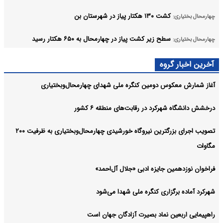
کشت ۱۳۰ هکتار پیاز در شهرستان بن
چهارمحال بختیاری:
سطح زیر کشت پیاز در چهارمحال به ۶۵۰ هکتار رسید
چهارمحال بختیاری:
نجات مادر باردار از منطقه سخت گذر «چهارقاش» در چهارمحال
چهارمحال بختیاری:
آخرین اخبار گروه
و بختیاری
آغاز شمارش معکوس دومین کنگره ملی شهدای چهارمحال‌وبختیاری
آرشیو
درخشش دانشگاه شهرکرد در رقابت‌های منطقه ۶ کشور
تصویب اجرای بزرگترین نیروگاه خورشیدی چهارمحال‌وبختیاری به ظرفیت ۲۰۰
مگاوات
فراخوان نوزدهمین جایزه ادبی «جلال آل‌احمد»
شهرکرد آماده برگزاری کنگره ملی شهدا می‌شود
راهپیمایی اربعین نماد بصیرت آزادگان جهان است