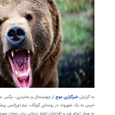
به گزارش
خبرگزاری موج
از چهارمحال و بختیاری
، نرگس عس
خرس به یک شهروند در روستای گوزَلَک، تیم اورژانس پیش 
به محل اعزام شد و اقدامات اولیه درمانی برای نجات مصد