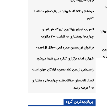
چهارمحال‌وبختیاری
درخشش دانشگاه شهرکرد در رقابت‌های منطقه ۶
کشور
تصویب اجرای بزرگترین نیروگاه خورشیدی
رکرد
چهارمحال‌وبختیاری به ظرفیت ۲۰۰ مگاوات
فراخوان نوزدهمین جایزه ادبی «جلال آل‌احمد»
رین
 به
شهرکرد آماده برگزاری کنگره ملی شهدا می‌شود
راهپیمایی اربعین نماد بصیرت آزادگان جهان است
ایزه
تعداد تالاب‌های حفاظت‌شده چهارمحال و بختیاری
به ۹ عرصه رسید
 کنگره
پربازدیدترین گروه