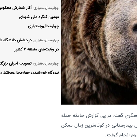
آغاز شمارش معکوس
چهارمحال بختیاری:
دومین کنگره ملی شهدای
چهارمحال‌وبختیاری
درخشش دانشگاه شه
چهارمحال بختیاری:
در رقابت‌های منطقه ۶ کشور
تصویب اجرای بزرگت
چهارمحال بختیاری:
نیروگاه خورشیدی چهارمحال‌وبختیاری
ظرفیت ۲۰۰ مگاوات
فراخوان نوزدهمین ج
چهارمحال بختیاری:
ادبی «جلال آل‌احمد»
گری گفت: در پی گزارش حادثه حمله
شهرکرد آماده برگزاری
چهارمحال بختیاری:
بیمارستانی در کوتاه‌ترین زمان ممکن
ملی شهدا می‌شود
وم انجام گرفت.