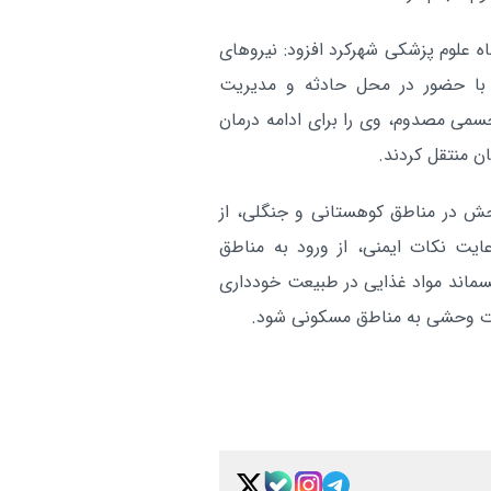
راهپیمایی اربعین نما
چهارمحال بختیاری:
 علوم پزشکی شهرکرد افزود: نیروهای
بصیرت آزادگان جهان است
 با حضور در محل حادثه و مدیریت
تعداد تالاب‌های
چهارمحال بختیاری:
می مصدوم، وی را برای ادامه درمان
 منتقل کردند.
عرصه رسید
آر
وحش در مناطق کوهستانی و جنگلی، از
ت نکات ایمنی، از ورود به مناطق
ماند مواد غذایی در طبیعت خودداری
نات وحشی به مناطق مسکونی شود.