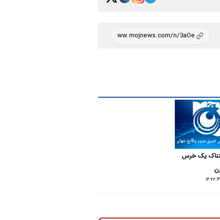
تناک یک خرس
زن