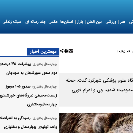
ی
هنر
ورزشی
بین الملل
بازار
استان‌ها
عکس
چند رسانه ای
سبک زندگی
مهمترین اخبار
۱
پیشرفت ۳۵ در
چهارمحال بختیاری:
دوم محور سورشجان به سودجان
اه علوم پزشکی شهرکرد گفت: حمله
صدور ۱۰۵ مجوز
چهارمحال بختیاری:
مصدومیت شدید وی و اعزام فوری
زیست‌محیطی نیروگاه‌های خورشیدی
چهارمحال‌وبختیاری
چهارمحال بختیاری:
واحد تولیدی چهارمحال و بختیاری