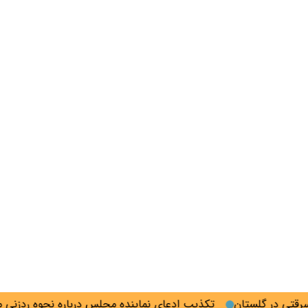
تکذیب ادعای نماینده مجلس درباره نحوه ردزنی محل ا