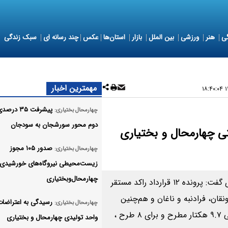
ی
هنر
ورزشی
بین الملل
بازار
استان‌ها
عکس
چند رسانه ای
سبک زندگی
مهمترین اخبار
۱۴
پیشرفت ۳۵ در
چهارمحال بختیاری:
دوم محور سورشجان به سودجان
نعتی چهارمحال و بختیاری
صدور ۱۰۵ مجوز
چهارمحال بختیاری:
زیست‌محیطی نیروگاه‌های خورشیدی
چهارمحال‌وبختیاری
مدیرعامل شرکت شهرک‌های صنعتی چهارمحال و بختیاری گفت: پرونده ۱۲ قرارداد راکد مستقر
هرکرد ۲ ، سفیددشت، جونقان، فرادنبه و ناغان و هم‌چنین
چهارمحال بختیاری:
ناحیه صنعتی لردگان (سندگان) با مجموع مساحت تقریبی ۹.۷ هکتار مطرح و برای ۸ طرح ،
واحد تولیدی چهارمحال و بختیاری