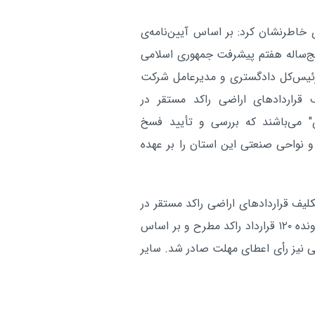
اطرنشان کرد: بر اساس آیین‌نامه‌ی
خ) ماده (۴۸) قانون برنامه پنج‌ساله هفتم پیشرفت جمهوری اسلامی
 رئیس‌کل دادگستری و مدیرعامل شرکت
 قراردادهای اراضی راکد مستقر در
 می‌باشند که بررسی و تأیید فسخ
و نواحی صنعتی این استان را بر عهده
 "کارگروه تعیین تکلیف قراردادهای اراضی راکد مستقر در
شهرک‌ها و نواحی صنعتی استان چهارمحال و بختیاری" پرونده ۱۲۰ قرارداد راکد مطرح و بر اساس
رارداد ۱۲ متقاضی ، فسخ و برای ۶۵ متقاضی نیز رأی اعطای مهلت صادر شد. سایر