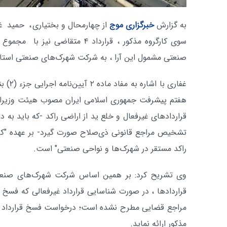
به گزارش
خبرگزاری موج
از چهارمحال و بختیاری
، حمید غف
صنعتی مشمول این آرا ، به شرکت شهرک‌های صنعتی استان
هفتم پیشرفت جمهوری اسلامی ایران مصوب هیئت وزیران
قراردادهای غیرفعال و خلع ید از اراضی راکد -که باید به دل
تشخیص مراجع قانونی ذی‌صلاح صورت گیرد- بر عهده "کار
راکد مستقر در شهرک‌ها و نواحی صنعتی" است.
وی تشریح کرد: بر همین اساس شرکت شهرک‌های صنع
قراردادها ، در صورت شناسایی قرارداد غیرفعالی که فسخ آ
مراجع قضایی مطرح نشده است؛ درخواست فسخ قرارداد و خل
مذکور ارائه نماید.