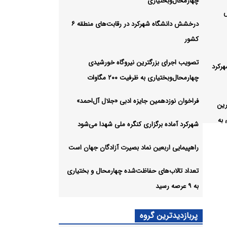
چهارمحال‌وبختیاری
درخشش دانشگاه شهرکرد در رقابت‌های منطقه ۶
کشور
تصویب اجرای بزرگترین نیروگاه خورشیدی
رکرد
چهارمحال‌وبختیاری به ظرفیت ۲۰۰ مگاوات
فراخوان نوزدهمین جایزه ادبی «جلال آل‌احمد»
رین
 به
شهرکرد آماده برگزاری کنگره ملی شهدا می‌شود
راهپیمایی اربعین نماد بصیرت آزادگان جهان است
ایزه
تعداد تالاب‌های حفاظت‌شده چهارمحال و بختیاری
به ۹ عرصه رسید
 کنگره
پربازدیدترین گروه