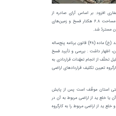
راهپیمایی اربعین نما
چهارمحال بختیاری:
بصیرت آزادگان جهان است
اری افزود: بر اساس آرای صادره از
سوی کارگروه مذکور ، قرارداد ۴ متقاضی نیز با مجموع مساحت ۶.۸ هکتار فسخ و زمین‌های
تعداد تالاب‌های
چهارمحال بختیاری:
 مستردّ شد.
عرصه رسید
غفاری با اشاره به مفاد ماده ۲ آیین‌نامه اجرایی جزء (۲) بند (خ) ماده (۴۸) قانون برنامه پنج‌ساله
آر
، اظهار داشت : بررسی و تأیید فسخ
یل تخلّف از انجام تعهّدات قراردادی به
گروه تعیین تکلیف قراردادهای اراضی
تی استان موظّف است پس از پایش
ن یا خلع ید از اراضی مربوط به آن در
ع ید از اراضی مربوط را به کارگروه