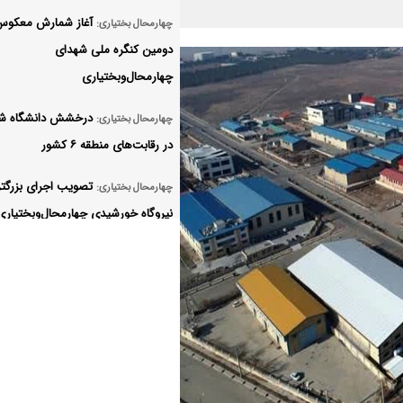
آغاز شمارش معکوس
چهارمحال بختیاری:
دومین کنگره ملی شهدای
چهارمحال‌وبختیاری
درخشش دانشگاه شه
چهارمحال بختیاری:
در رقابت‌های منطقه ۶ کشور
تصویب اجرای بزرگت
چهارمحال بختیاری:
نیروگاه خورشیدی چهارمحال‌وبختیاری
ظرفیت ۲۰۰ مگاوات
فراخوان نوزدهمین ج
چهارمحال بختیاری:
ادبی «جلال آل‌احمد»
شهرکرد آماده برگزاری
چهارمحال بختیاری:
ملی شهدا می‌شود