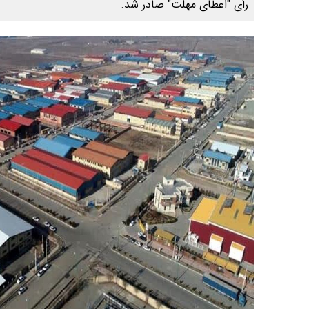
رأی "اعطای مهلت" صادر شد.