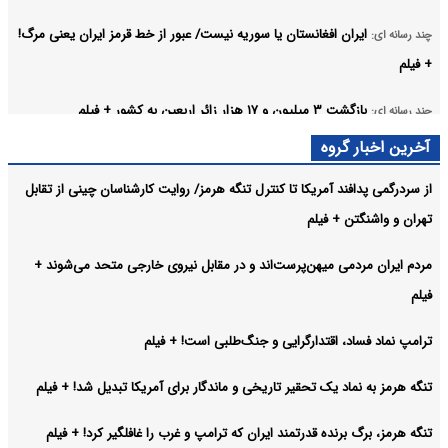
ایران افغانستان یا سوریه نیست/ عبور از خط قرمز ایران یعنی مرگ!
چند رسانه ای:
+ فیلم
بازگشت ۳ میلیون و ۱۷ هزار زائر اربعین به کشور + فیلم
چند رسانه ای:
آخرین اخبار گروه
عصبانیت تحلیلگر کویتی از توافق ایران و عمان بر سر تنگه هرمز! +
چند رسانه ای:
فیلم
از سردرگمی پدافند آمریکا تا کنترل تنگه هرمز/ روایت کارشناسان چینی از تقابل
تهران و واشنگتن + فیلم
باید پست‌ها را به افراد شایسته بدهیم + فیلم
چند رسانه ای:
آرشیو
مردم ایران مردمی میهن‌پرست‌اند و در مقابل نیروی خارجی متحد می‌شوند +
فیلم
ترامپ نماد فساد، اقتدارگرایی و جنگ‌طلبی است! + فیلم
تنگه هرمز به نماد یک تحقیر تاریخی و ماندگار برای آمریکا تبدیل شد! + فیلم
تنگه هرمز، برگ برنده قدرتمند ایران که ترامپ و غرب را غافلگیر کرد! + فیلم