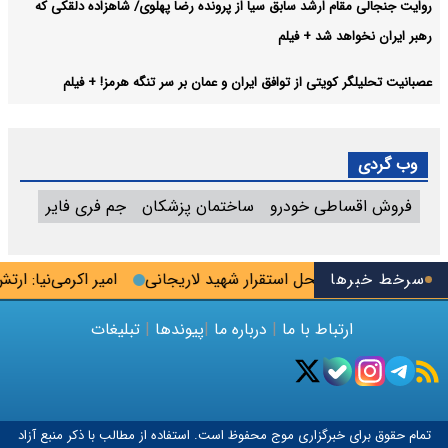
روایت جنجالی مقام ارشد سابق سیا از پرونده رضا پهلوی/ شاهزاده دلقکی که
رهبر ایران نخواهد شد + فیلم
عصبانیت تحلیلگر کویتی از توافق ایران و عمان بر سر تنگه هرمز! + فیلم
وب گردی
فروش اقساطی خودرو
ساختمان پزشکان
جم فری فایر
سرخط خبرها
ره نحوه ردزنی محل استقرار شهید لاریجانی
امیر اکرمی‌نیا: ارتش ک
ارتباط با ما
|
درباره ما
|
پیوندها
|
تبلیغات
تمام حقوق برای خبرگزاری
موج
محفوظ است. استفاده از مطالب با ذکر منبع آزاد