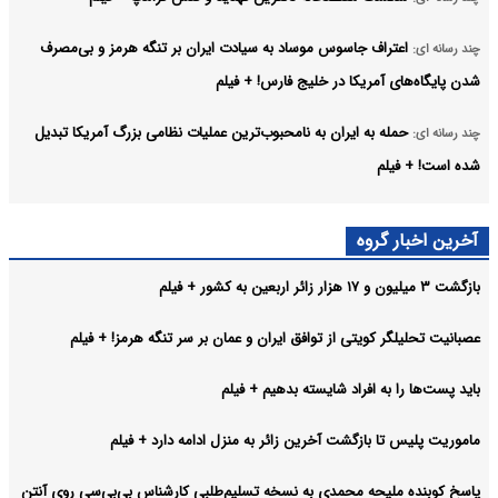
اعتراف جاسوس موساد به سیادت ایران بر تنگه هرمز و بی‌مصرف
چند رسانه ای:
شدن پایگاه‌های آمریکا در خلیج فارس! + فیلم
حمله به ایران به نامحبوب‌ترین عملیات نظامی بزرگ آمریکا تبدیل
چند رسانه ای:
شده است! + فیلم
اعتراف شهرام همایون به قدرت گرفتن ایران و تضعیف اپوزیسیون!
چند رسانه ای:
آخرین اخبار گروه
+ فیلم
بازگشت ۳ میلیون و ۱۷ هزار زائر اربعین به کشور + فیلم
عقب‌نشینی ترامپ از حمله به ایران/ شوک در اسرائیل اینترنشنال،
چند رسانه ای:
سردرگمی در تل‌آویو! + فیلم
عصبانیت تحلیلگر کویتی از توافق ایران و عمان بر سر تنگه هرمز! + فیلم
آرشیو
باید پست‌ها را به افراد شایسته بدهیم + فیلم
ماموریت پلیس تا بازگشت آخرین زائر به منزل ادامه دارد + فیلم
پاسخ کوبنده ملیحه محمدی به نسخه تسلیم‌طلبی کارشناس بی‌بی‌سی روی آنتن