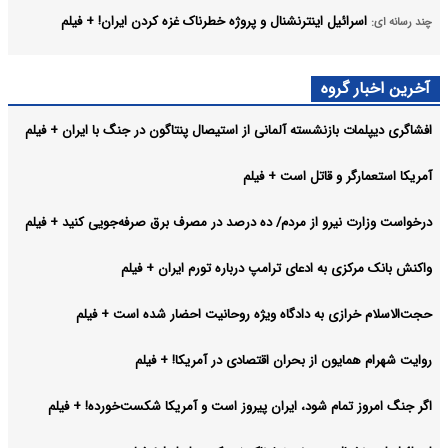
اسرائیل اینترنشنال و پروژه خطرناک غزه کردن ایران! + فیلم
چند رسانه ای:
افشاگری پیمانکار پیشین وزارت دفاع آمریکا/ برای رهگیری هر
چند رسانه ای:
آخرین اخبار گروه
موشک ایرانی، ۸ تا ۱۰ موشک شلیک می‌شد! + فیلم
افشاگری دیپلمات بازنشسته آلمانی از استیصال پنتاگون در جنگ با ایران + فیلم
از سردرگمی پدافند آمریکا تا کنترل تنگه هرمز/ روایت کارشناسان
چند رسانه ای:
چینی از تقابل تهران و واشنگتن + فیلم
آمریکا استعمارگر و قاتل است + فیلم
آرشیو
درخواست وزارت نیرو از مردم/ ده درصد در مصرف برق صرفه‌جویی کنید + فیلم
واکنش بانک مرکزی به ادعای ترامپ درباره تورم ایران + فیلم
حجت‌الاسلام خرازی به دادگاه ویژه روحانیت احضار شده است + فیلم
روایت شهرام همایون از بحران اقتصادی در آمریکا! + فیلم
اگر جنگ امروز تمام شود، ایران پیروز است و آمریکا شکست‌خورده! + فیلم