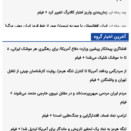
زمان‌بندی واریز اعتبار کالابرگ تغییر کرد + فیلم
چند رسانه ای:
ایران افغانستان یا سوریه نیست/ عبور از خط قرمز ایران یعنی مرگ!
چند رسانه ای:
+ فیلم
آخرین اخبار گروه
بازگشت ۳ میلیون و ۱۷ هزار زائر اربعین به کشور + فیلم
چند رسانه ای:
افشاگری پیمانکار پیشین وزارت دفاع آمریکا/ برای رهگیری هر موشک ایرانی، ۸
تا ۱۰ موشک شلیک می‌شد! + فیلم
عصبانیت تحلیلگر کویتی از توافق ایران و عمان بر سر تنگه هرمز! +
چند رسانه ای:
فیلم
از سردرگمی پدافند آمریکا تا کنترل تنگه هرمز/ روایت کارشناسان چینی از تقابل
آرشیو
تهران و واشنگتن + فیلم
مردم ایران مردمی میهن‌پرست‌اند و در مقابل نیروی خارجی متحد می‌شوند +
فیلم
ترامپ نماد فساد، اقتدارگرایی و جنگ‌طلبی است! + فیلم
تنگه هرمز به نماد یک تحقیر تاریخی و ماندگار برای آمریکا تبدیل شد! + فیلم