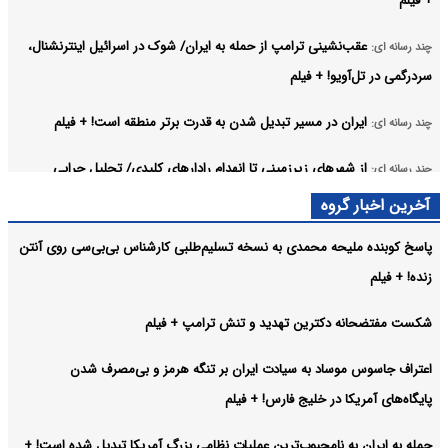
+ فیلم
عقب‌نشینی ترامپ از حمله به ایران/ شوک در اسرائیل اینترنشنال،
چند رسانه ای:
سردرگمی در تل‌آویو! + فیلم
ایران در مسیر تبدیل شدن به قدرت برتر منطقه است! + فیلم
چند رسانه ای:
از شهرهای زیرزمینی تا انهدام رادارهای کلیدی/ تحلیل چرایی
چند رسانه ای:
افزایش بازدارندگی ایران + فیلم
آخرین اخبار گروه
پشت‌پرده اعتماد به نفس جدید ایران در رویارویی با آمریکا + فیلم
چند رسانه ای:
پاسخ کوبنده ملیحه محمدی به نسخه تسلیم‌طلبی کارشناس بی‌بی‌سی روی آنتن
زنده! + فیلم
قیمت برق گران نشده است + فیلم
چند رسانه ای:
آرشیو
شکست مفتضحانه دکترین تهدید و تنش ترامپ + فیلم
اعتراف جاسوس موساد به سیادت ایران بر تنگه هرمز و بی‌مصرف شدن
پایگاه‌های آمریکا در خلیج فارس! + فیلم
حمله به ایران به نامحبوب‌ترین عملیات نظامی بزرگ آمریکا تبدیل شده است! +