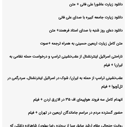
دانلود زیارت عاشورا علی فانی + متن
دانلود زیارت جامعه کبیره با صدای علی فانی
دانلود دعای روز شنبه با صدای استاد فرهمند+ متن
متن کامل زیارت اربعین حسینی به همراه ترجمه +صوت
ناراحتی اسرائیل اینترنشنال از عقب‌نشینی ترامپ و درخواست حمله نظامی به
ایران! + فیلم
عقب‌نشینی ترامپ از حمله به ایران/ شوک در اسرائیل اینترنشنال، سردرگمی در
تل‌آویو! + فیلم
انهدام کامل سه فروند هواپیمای اف ۳۵ در الازرق اردن + فیلم
حضور گسترده مردم در مراسم جاماندگان اربعین در تهران + فیلم
روایت جنجالی مقام ارشد سابق سیا از پرونده رضا پهلوی/ شاهزاده دلقکی که