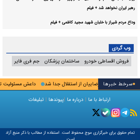
رهبر ایران نخواهد شد + فیلم
وداع مردم شیراز با خلبان شهید مجید کاظمی + فیلم
وب گردی
فروش اقساطی خودرو
ساختمان پزشکان
جم فری فایر
گودرز
سرخط خبرها
رامین رضاییان از استقلال جدا شد
داعش مسئولیت ترور 
ارتباط با ما
|
درباره ما
|
پیوندها
|
تبلیغات
تمام حقوق برای خبرگزاری
موج
محفوظ است. استفاده از مطالب با ذکر منبع آزاد
است.