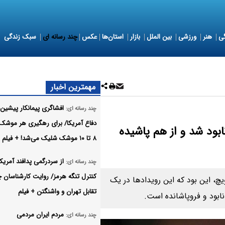
ی
هنر
ورزشی
بین الملل
بازار
استان‌ها
عکس
چند رسانه ای
سبک زندگی
مهمترین اخبار
افشاگری پیمانکار پیشین 
چند رسانه ای:
دفاع آمریکا/ برای رهگیری هر موشک ا
 نابود شد و از هم پاشیده
۸ تا ۱۰ موشک شلیک می‌شد! + فیلم
از سردرگمی پدافند آمریکا 
چند رسانه ای:
کنترل تنگه هرمز/ روایت کارشناسان چ
چ، این بود که این رویدادها در یک
تقابل تهران و واشنگتن + فیلم
ن نابود و فروپاشانده است.
مردم ایران مردمی
چند رسانه ای: