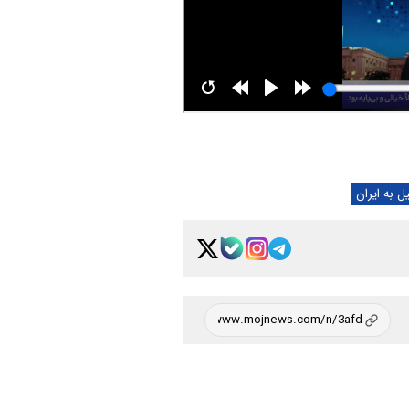
نیست/ عبور از خط قرمز ایران یعنی م
فیلم
بازگشت ۳
چند رسانه ای:
زائر اربعین به کشور + فیلم
عصبانیت تحلیلگر کویتی ا
چند رسانه ای:
توافق ایران و عمان بر سر تنگه هرمز! 
آر
ل به ایران