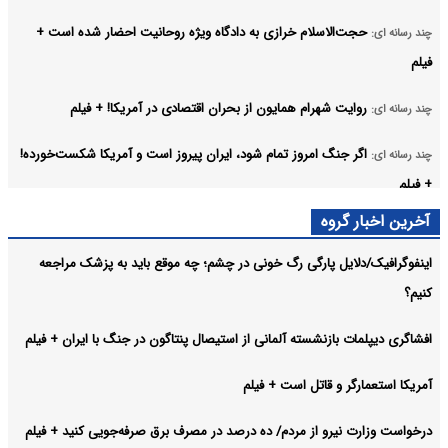
حجت‌الاسلام خرازی به دادگاه ویژه روحانیت احضار شده است +
چند رسانه ای:
فیلم
روایت شهرام همایون از بحران اقتصادی در آمریکا! + فیلم
چند رسانه ای:
اگر جنگ امروز تمام شود، ایران پیروز است و آمریکا شکست‌خورده!
چند رسانه ای:
+ فیلم
آخرین اخبار گروه
اسرائیل اینترنشنال و پروژه خطرناک غزه کردن ایران! + فیلم
چند رسانه ای:
اینفوگرافیک/دلایل پارگی رگ خونی در چشم؛ چه موقع باید به پزشک مراجعه
افشاگری پیمانکار پیشین وزارت دفاع آمریکا/ برای رهگیری هر
چند رسانه ای:
کنیم؟
موشک ایرانی، ۸ تا ۱۰ موشک شلیک می‌شد! + فیلم
آرشیو
افشاگری دیپلمات بازنشسته آلمانی از استیصال پنتاگون در جنگ با ایران + فیلم
آمریکا استعمارگر و قاتل است + فیلم
درخواست وزارت نیرو از مردم/ ده درصد در مصرف برق صرفه‌جویی کنید + فیلم