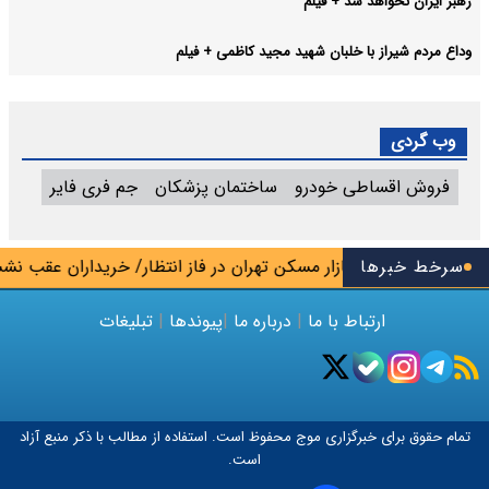
رهبر ایران نخواهد شد + فیلم
وداع مردم شیراز با خلبان شهید مجید کاظمی + فیلم
وب گردی
فروش اقساطی خودرو
ساختمان پزشکان
جم فری فایر
رهای شمالی
سرخط خبرها
بازار مسکن تهران در فاز انتظار/ خریداران عقب نشست
ارتباط با ما
|
درباره ما
|
پیوندها
|
تبلیغات
تمام حقوق برای خبرگزاری
موج
محفوظ است. استفاده از مطالب با ذکر منبع آزاد
است.