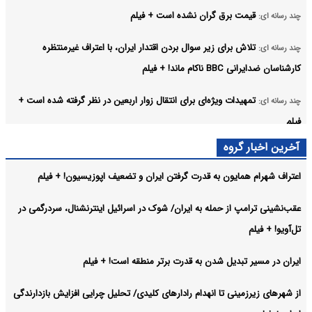
قیمت برق گران نشده است + فیلم
چند رسانه ای:
تلاش برای زیر سوال بردن اقتدار ایران، با اعتراف غیرمنتظره
چند رسانه ای:
کارشناسان ضدایرانی BBC ناکام ماند! + فیلم
تمهیدات ویژه‌ای برای انتقال زوار اربعین در نظر گرفته شده است +
چند رسانه ای:
فیلم
آخرین اخبار گروه
اینفوگرافیک/۵ نشانه هشداردهنده که خون بدن شما اکسیژن کافی
اینفوگرافیک:
ندارد
اعتراف شهرام همایون به قدرت گرفتن ایران و تضعیف اپوزیسیون! + فیلم
سقوط امپراطوری با چاشنی خودشیفتگی/ چرا ترامپ به سقوط
چند رسانه ای:
عقب‌نشینی ترامپ از حمله به ایران/ شوک در اسرائیل اینترنشنال، سردرگمی در
آمریکا سرعت می‌دهد؟ + فیلم
تل‌آویو! + فیلم
آرشیو
ایران در مسیر تبدیل شدن به قدرت برتر منطقه است! + فیلم
از شهرهای زیرزمینی تا انهدام رادارهای کلیدی/ تحلیل چرایی افزایش بازدارندگی