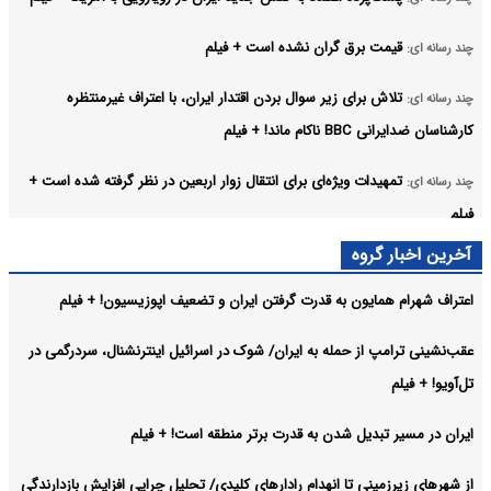
قیمت برق گران نشده است + فیلم
چند رسانه ای:
تلاش برای زیر سوال بردن اقتدار ایران، با اعتراف غیرمنتظره
چند رسانه ای:
کارشناسان ضدایرانی BBC ناکام ماند! + فیلم
تمهیدات ویژه‌ای برای انتقال زوار اربعین در نظر گرفته شده است +
چند رسانه ای:
فیلم
آخرین اخبار گروه
اینفوگرافیک/۵ نشانه هشداردهنده که خون بدن شما اکسیژن کافی
اینفوگرافیک:
ندارد
اعتراف شهرام همایون به قدرت گرفتن ایران و تضعیف اپوزیسیون! + فیلم
سقوط امپراطوری با چاشنی خودشیفتگی/ چرا ترامپ به سقوط
چند رسانه ای:
عقب‌نشینی ترامپ از حمله به ایران/ شوک در اسرائیل اینترنشنال، سردرگمی در
آمریکا سرعت می‌دهد؟ + فیلم
تل‌آویو! + فیلم
آرشیو
ایران در مسیر تبدیل شدن به قدرت برتر منطقه است! + فیلم
از شهرهای زیرزمینی تا انهدام رادارهای کلیدی/ تحلیل چرایی افزایش بازدارندگی