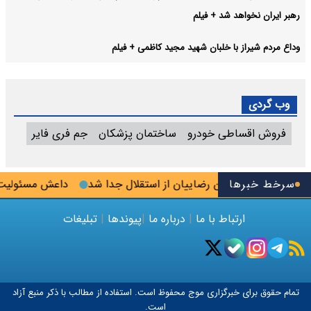
رهبر ایران نخواهد شد + فیلم
وداع مردم شیراز با خلبان شهید مجید کاظمی + فیلم
وب گردی
فروش اقساطی خودرو
ساختمان پزشکان
جم فری فایر
الیگودرز
سرخط خبرها
رامین رضاییان از استقلال جدا شد
داعش مسئولیت ترو
ارتباط با ما
|
درباره ما
|
پیوندها
|
تبلیغات
تمام حقوق برای خبرگزاری
موج
محفوظ است. استفاده از مطالب با ذکر منبع آزاد
است.