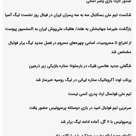
صدور کارت بازی یاسر آسانی
شکست تیم ملی بسکتبال سه به سه پسران ایران در فینال روز نخست لیگ آسیا
بازگشت علیرضا جهانبخش به هلند/ هافبک ملی‌پوش ایران به اکسلسیور پیوست
از اخراج تا محرومیت، اسامی چهره‌های محروم در فصل جدید لیگ برتر فوتبال
مشخص شد
شگفتی جدید هانسی فلیک در بارسلونا؛ ستاره بلژیکی زیر ذره‌بین
پرتاب اوت آکروباتیک ستاره ایرانی در لیگ روسیه خبرساز شد
تیم ملی فوتسال ارث پدری کسی نیست
سرمربی تیم فوتبال امید در بازی دوستانه پرسپولیس حضور یافت
پرسپولیس با ۱۱ گل، آماده ادامه لیگ برتر شد
نکونام وعده ارائه بهترین عملکرد را در تراکتور داد