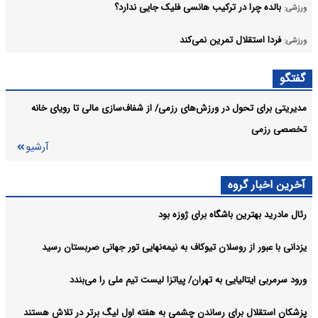
بالده چرا در ترکیب هانسی فلیک جایی ندارد؟
ورزشی:
فردا استقلال تمرین نمی‌کند
ورزشی:
وینیسیوس در برنابئو ماند، تمدید بلندمدت ستاره برزیلی با رئال
ورزشی:
گفتگو
آرشیو
مدیریتی برای تحول در ورزش‌های رزمی/ از شفاف‌سازی مالی تا رویای خانه
تخصصی رزمی
آرشیو
آخرین اخبار گروه
رئال مادرید بهترین باشگاه برای ژوزه بود
یزدانی با عبور از روسلان تیوکاف به نیمه‌نهایی تور جهانی صربستان رسید
ورود سرمربی ایتالیایی به تهران/ پیاتزا لیست تیم ملی را می‌بندد
پزشکان استقلال برای رساندن چشمی به هفته اول لیگ برتر در تلاش هستند