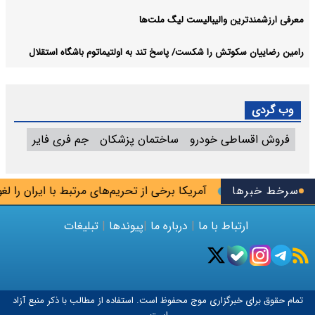
معرفی ارزشمندترین والیبالیست لیگ ملت‌ها
رامین رضاییان سکوتش را شکست/ پاسخ تند به اولتیماتوم باشگاه استقلال
وب گردی
فروش اقساطی خودرو
ساختمان پزشکان
جم فری فایر
سرخط خبرها
آمریکا برخی از تحریم‌های مرتبط با ایران را لغو کر
ارتباط با ما
|
درباره ما
|
پیوندها
|
تبلیغات
تمام حقوق برای خبرگزاری
موج
محفوظ است. استفاده از مطالب با ذکر منبع آزاد