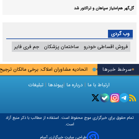
گل‌گهر هم‌امتیاز سپاهان و تراکتور شد
وب گردی
فروش اقساطی خودرو
ساختمان پزشکان
جم فری فایر
سرخط خبرها
ه «کودک‌بلاگرها»
اتحادیه مشاوران املاک: برخی مالکان ترجیح می‌
ارتباط با ما
|
درباره ما
|
پیوندها
|
تبلیغات
تمام حقوق برای خبرگزاری
موج
محفوظ است. استفاده از مطالب با ذکر منبع آزاد
است.
طراحی سایت خبرگزاری آسام