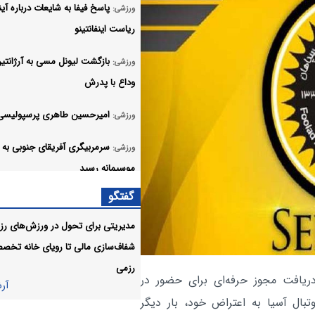
پاسخ فیفا به شایعات درباره آین
ورزشی:
ریاست اینفانتینو
بازگشت لیونل مسی به آرژانتین
ورزشی:
وداع با پدرش
امیرحسین طاهری پرسپولیسی
ورزشی:
سرمربیگری آفریقای جنوبی به
ورزشی:
موسیمانه رسید
گفتگو
پرسپولیس مقابل الومینیوم ارا
ورزشی:
دیدار دوستانه مساوی کرد
مدیریتی برای تحول در ورزش‌های رزم
شفاف‌سازی مالی تا رویای خانه تخص
چلسی قاطعانه میلان را شکست
ورزشی:
رزمی
آر
ریافت مجوز حرفه‌ای برای حضور در
آر
تبال آسیا به اعتراض خود، بار دیگر