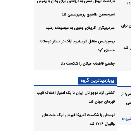
بازگشت لیونل مسی به آرژانتین برای وداع با پدرش
ده
امیرحسین طاهری پرسپولیسی شد
 برای
سرمربیگری آفریقای جنوبی به موسیمانه رسید
پرسپولیس مقابل الومینیوم اراک در دیدار دوستانه
 شد
مساوی کرد
چلسی قاطعانه میلان را شکست داد
پربازدیدترین گروه
ک در
کشتی آزاد نوجوانان ایران با یک امتیاز اختلاف نایب
ی/ از
قهرمان جهان شد
صی
 داد
شیو
لهستان با شکست آمریکا قهرمان لیگ ملت‌های
شیو
والیبال ۲۰۲۶ شد