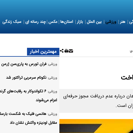
ی
هنر
ورزشی
بین الملل
بازار
استان‌ها
عکس
چند رسانه ای
سبک زندگی
مهمترین اخبار
فران تورس به پاری‌سن ژرمن 
ورزشی:
نکونام سرمربی تراکتور شد
ورزشی:
۶ تکواندوکار به رقابت‌های گرن
ورزشی:
ان درباره عدم دریافت مجوز حرفه‌ای
اعزام می‌شوند
ران است.
هانسی فلیک به شکست بارسلو
ورزشی:
مقابل اودینزه واکنش نشان داد