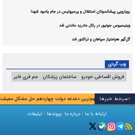
رویارویی پیشکسوتان استقلال و پرسپولیس در جام یادبود شهدا
وینیسیوس جونیور در رئال مادرید ماندنی شد
گل‌گهر هم‌امتیاز سپاهان و تراکتور شد
وب گردی
فروش اقساطی خودرو
ساختمان پزشکان
جم فری فایر
ر
سرخط خبرها
پزشکیان: مهم‌ترین دغدغه دولت چهاردهم حل مشکل معیشت م
ارتباط با ما
|
درباره ما
|
پیوندها
|
تبلیغات