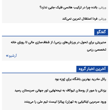
بالده چرا در ترکیب هانسی فلیک جایی ندارد؟
ورزشی:
فردا استقلال تمرین نمی‌کند
ورزشی:
وینیسیوس در برنابئو ماند، تمدید بلندمدت ستاره برزیلی با رئال
ورزشی:
گفتگو
آرشیو
مدیریتی برای تحول در ورزش‌های رزمی/ از شفاف‌سازی مالی تا رویای خانه
تخصصی رزمی
آرشیو
آخرین اخبار گروه
رئال مادرید بهترین باشگاه برای ژوزه بود
یزدانی با عبور از روسلان تیوکاف به نیمه‌نهایی تور جهانی صربستان رسید
ورود سرمربی ایتالیایی به تهران/ پیاتزا لیست تیم ملی را می‌بندد