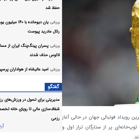
حفظ شد
یان دیومانده با ۱۴۰ میلیو
ورزشی:
رئال مادرید پیوست
پسران پینگ‌پنگ ایران از مسا
ورزشی:
لائوس حذف شدند
امید عالیشاه از هواداران پرس
ورزشی:
حلالیت طلبید
گفتگو
پیکان مربی جدید خود را از اس
ورزشی:
مدیریتی برای تحول در ورزش‌های رزم
انتخاب کرد
شفاف‌سازی مالی تا رویای خانه تخص
نفرات دعوت شده به اردوی تیم
ن رویداد فوتبالی جهان در حالی آغاز
ورزشی:
رزمی
کشتی فرنگی مشخص شدند
آر
خانه‌ای پر از ستارگان تراز اول و
ند.