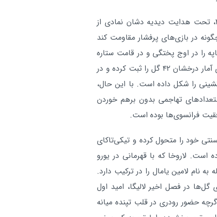
موفقیت داوران فوتبال ایران در
ورزشی:
سمینار سالانه نخبگان آسیا
فرانسه به عنوان فینالیست دوره قبل و قهرمان سال ۲۰۱۸، تحت هدایت دیدیه دشان نمادی از
آر
ونه در بازی‌های پرفشار مقاومت کند
مباپه را در اوج پختگی و در قامت ستاره
رئال مادرید در اختیار دارند؛ فوق‌ستاره‌ای که در فصل جاری آمار درخشان ۴۲ گل را ثبت کرده و در
تشینی را شکل داده است. با این حال،
ستعدادهای تهاجمی بدون برهم خوردن
فقیت فرانسوی‌ها بوده است.
نتی خود را متحول کرده و تیکی‌تاکای
ه است. لاروخا که با قهرمانی در یورو
یه مضاعفی گرفته، حالا یک سلاح ویرانگر ۱۸ ساله به نام لامین یامال را در ترکیب دارد.
۲۸ اثرگذاری مستقیم روی گل‌ها در فصل اخیر لالیگا، امید اول
چه حضور رودری در قلب تپنده میانه