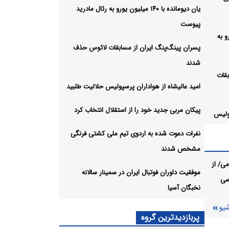
یان دیومانده با ۱۴۰ میلیون یورو به رئال مادرید
پیوست
ن یورو به
پسران پینگ‌پنگ ایران از مسابقات لائوس حذف
شدند
بقات
امید عالیشاه از هواداران پرسپولیس حلالیت طلبید
پیکان مربی جدید خود را از استقلال انتخاب کرد
پولیس
نفرات دعوت شده به اردوی تیم ملی کشتی فرنگی
مشخص شدند
تقلال
ی/ از
موفقیت داوران فوتبال ایران در سمینار سالانه
صی
نخبگان آسیا
 ملی
شیو
پربازدیدترین گروه