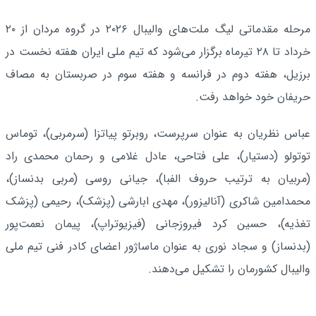
مرحله مقدماتی لیگ ملت‌های والیبال ۲۰۲۶ در گروه مردان از ۲۰
خرداد تا ۲۸ تیرماه برگزار می‌شود که تیم ملی ایران هفته نخست در
برزیل، هفته دوم در فرانسه و هفته سوم در صربستان به مصاف
حریفان خود خواهد رفت.
عباس نظریان به عنوان سرپرست، روبرتو پیاتزا (سرمربی)، توماس
توتولو (دستیار)، علی فتاحی، عادل غلامی و رحمان محمدی راد
(مربیان به ترتیب حروف الفبا)، جیانی روسی (مربی بدنساز)،
محمدامین شاکری (آنالیزور)، مهدی ابارشی (پزشک)، رحیمی (پزشک
تغذیه)، حسین کرد فیروزجانی (فیزیوتراپ)، پیمان نعمت‌پور
(بدنساز) و سجاد نوری به عنوان ماساژور اعضای کادر فنی تیم ملی
والیبال کشورمان را تشکیل می‌دهند.