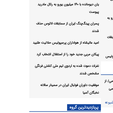
یان دیومانده با ۱۴۰ میلیون یورو به رئال مادرید
پیوست
ن یورو به
پسران پینگ‌پنگ ایران از مسابقات لائوس حذف
شدند
بقات
امید عالیشاه از هواداران پرسپولیس حلالیت طلبید
پیکان مربی جدید خود را از استقلال انتخاب کرد
پولیس
نفرات دعوت شده به اردوی تیم ملی کشتی فرنگی
مشخص شدند
تقلال
ی/ از
موفقیت داوران فوتبال ایران در سمینار سالانه
صی
نخبگان آسیا
 ملی
شیو
پربازدیدترین گروه