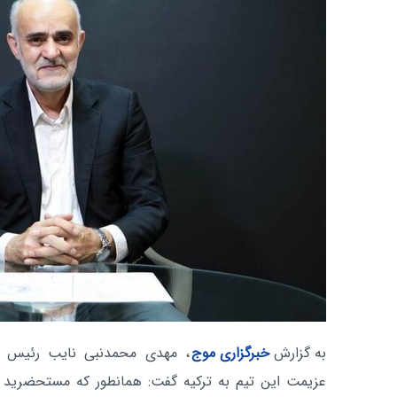
به گزارش
خبرگزاری موج
، مهدی محمدنبی نایب رئیس ف
عزیمت این تیم به ترکیه گفت: همانطور که مستحضرید 