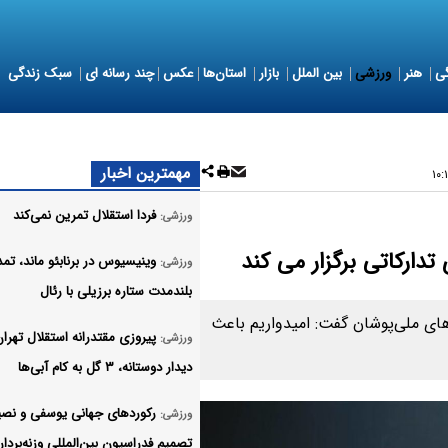
ی
هنر
ورزشی
بین الملل
بازار
استان‌ها
عکس
چند رسانه ای
سبک زندگی
مهمترین اخبار
فردا استقلال تمرین نمی‌کند
ورزشی:
 تدارکاتی برگزار می کند
وینیسیوس در برنابئو ماند، تمد
ورزشی:
بلندمدت ستاره برزیلی با رئال
‌های ملی‌پوشان گفت: امیدواریم باعث
پیروزی مقتدرانه استقلال تهران
ورزشی:
دیدار دوستانه، ۳ گل به کام آبی‌ها
رکوردهای جهانی یوسفی و نصی
ورزشی:
تصمیم فدراسیون بین‌المللی وزنه‌بردا