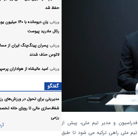
حفظ شد
یان دیومانده با ۱۴۰ میلیو
ورزشی:
رئال مادرید پیوست
پسران پینگ‌پنگ ایران از مسا
ورزشی:
لائوس حذف شدند
امید عالیشاه از هواداران پرس
ورزشی:
حلالیت طلبید
گفتگو
پیکان مربی جدید خود را از اس
ورزشی:
مدیریتی برای تحول در ورزش‌های رزم
انتخاب کرد
شفاف‌سازی مالی تا رویای خانه تخص
نفرات دعوت شده به اردوی تیم
ورزشی:
رزمی
دراسیون و مدیر تیم ملی، پیش از
کشتی فرنگی مشخص شدند
آر
تیم ملی راهی ترکیه می شود تا طبق