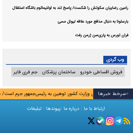
رامین رضاییان سکوتش را شکست/ پاسخ تند به اولتیماتوم باشگاه استقلال
بارسلونا به دنبال مدافع مورد علاقه لیونل مسی
فران تورس به پاری‌سن ژرمن رفت
وب گردی
فروش اقساطی خودرو
ساختمان پزشکان
جم فری فایر
سرخط خبرها
معاون سیاسی وزارت کشور: توهین به رئیس‌جمهور جرم است/ در 
ارتباط با ما
|
درباره ما
|
پیوندها
|
تبلیغات