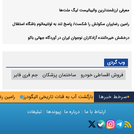
معرفی ارزشمندترین والیبالیست لیگ ملت‌ها
رامین رضاییان سکوتش را شکست/ پاسخ تند به اولتیماتوم باشگاه استقلال
درخشش خیره‌کننده آزادکاران نوجوان ایران در آوردگاه جهانی باکو
وب گردی
فروش اقساطی خودرو
ساختمان پزشکان
جم فری فایر
لال پلمب شد
سرخط خبرها
بازگشت آب به قنات تاریخی الیگودرز
رامین رضایی
ارتباط با ما
|
درباره ما
|
پیوندها
|
تبلیغات