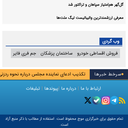
گل‌گهر هم‌امتیاز سپاهان و تراکتور شد
معرفی ارزشمندترین والیبالیست لیگ ملت‌ها
وب گردی
فروش اقساطی خودرو
ساختمان پزشکان
جم فری فایر
سرخط خبرها
تکذیب ادعای نماینده مجلس درباره نحوه ردزنی مح
ارتباط با ما
|
درباره ما
|
پیوندها
|
تبلیغات
تمام حقوق برای خبرگزاری
موج
محفوظ است. استفاده از مطالب با ذکر منبع آزاد
است.