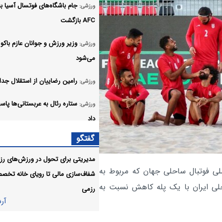
جام باشگاه‌های فوتسال آسیا به
ورزشی:
AFC بازگشت
وزیر ورزش و جوانان عازم باکو
ورزشی:
می‌شود
رامین رضاییان از استقلال جدا
ورزشی:
ستاره رئال به عربستانی‌ها پا
ورزشی:
داد
گفتگو
مقصد جدید محمد صلاح م
ورزشی:
شد
مدیریتی برای تحول در ورزش‌های رزم
 ملی فوتبال ساحلی جهان که مربوط به
شفاف‌سازی مالی تا رویای خانه تخص
رامین رضاییان سکوتش را ش
ورزشی:
فوتبال ساحلی ایران با یک پله کاهش نسبت به
رزمی
پاسخ تند به اولتیماتوم باشگاه استقلا
آر
آر