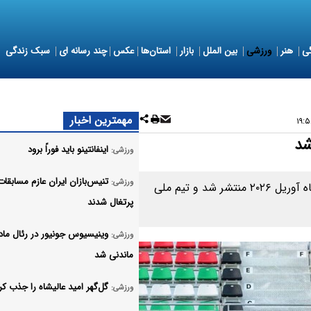
ی
هنر
ورزشی
بین الملل
بازار
استان‌ها
عکس
چند رسانه ای
سبک زندگی
مهمترین اخبار
شد
اینفانتینو باید فوراً برود
ورزشی:
تنیس‌بازان ایران عازم مسابقا
ورزشی:
تازه‌ترین رده‌بندی تیم‌های ملی فوتبال ساحلی جهان در ماه آوریل ۲۰۲۶ منتشر شد و تیم ملی
پرتغال شدند
وینیسیوس جونیور در رئال ماد
ورزشی:
ماندنی شد
گل‌گهر امید عالیشاه را جذب کر
ورزشی: