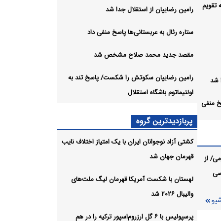
 تقویم
رامین رضاییان از استقلال جدا شد
ستاره رئال به عربستانی‌ها پاسخ منفی داد
مقصد جدید محمد صلاح مشخص شد
رامین رضاییان سکوتش را شکست/ پاسخ تند به
 شد
اولتیماتوم باشگاه استقلال
سخ منفی
پربازدیدترین گروه
شخص
کشتی آزاد نوجوانان ایران با یک امتیاز اختلاف نایب
قهرمان جهان شد
ی/ از
صی
کست/
لهستان با شکست آمریکا قهرمان لیگ ملت‌های
ل
والیبال ۲۰۲۶ شد
شیو
شیو
پرسپولیس با ۶ گل ارزروم‌اسپور ترکیه را در هم