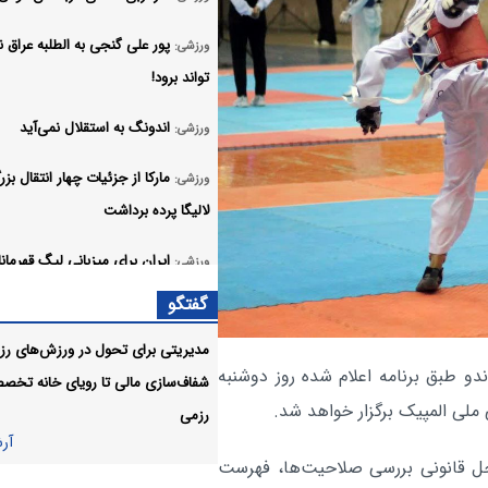
پور علی گنجی به الطلبه عراق 
ورزشی:
تواند برود!
اندونگ به استقلال نمی‌آید
ورزشی:
مارکا از جزئیات چهار انتقال بز
ورزشی:
لالیگا پرده برداشت
ایران برای میزبانی لیگ قهرمان
ورزشی:
فوتسال آسیا رسماً اقدام می‌کند
گفتگو
فیفا بازهم از اینفانتینو حمایت 
ورزشی:
مدیریتی برای تحول در ورزش‌های رزم
دو طبق برنامه اعلام شده روز دوشنبه
شفاف‌سازی مالی تا رویای خانه تخص
حزب پرتغالی خواستار محروم
ورزشی:
رزمی
مراکش از میزبانی جام جهانی شد
آر
آر
حل قانونی بررسی صلاحیت‌ها، فهرست