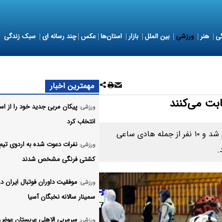
ی
هنر
ورزشی
بین الملل
بازار
استان‌ها
عکس
چند رسانه ای
سبک زندگی
مهمترین اخبار
پیکان مربی جدید خود را از اس
ورزشی:
انتخاب کرد
اسامی نهایی نامزدهای انتخابات فدراسیون تکواندو اعلام شد و ۱۰ نفر از جمله هادی ساعی
نفرات دعوت شده به اردوی تیم
ورزشی:
.
کشتی فرنگی مشخص شدند
موفقیت داوران فوتبال ایران در
ورزشی:
سمینار سالانه نخبگان آسیا
سرمربی الاهلی عربستان عوض
ورزشی: