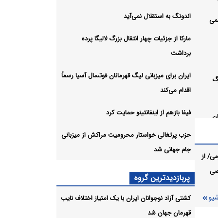
اندونگ به استقلال نمی‌آید
نمی
مارکا از جزئیات چهار انتقال بزرگ لالیگا پرده
برداشت
ایران برای میزبانی لیگ قهرمانان فوتسال آسیا رسماً
رگ
اقدام می‌کند
فیفا بازهم از اینفانتینو حمایت کرد
ان
حزب پرتغالی خواستار محرومیت مراکش از میزبانی
جام جهانی شد
کرد
ی/ از
صی
یت
پربازدیدترین گروه
شیو
کشتی آزاد نوجوانان ایران با یک امتیاز اختلاف نایب
شیو
قهرمان جهان شد