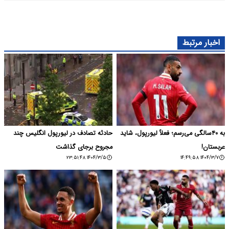
اخبار مرتبط
به ۴۰سالگی می‌رسم؛ فعلاً لیورپول، شاید
حادثه تصادف در لیورپول انگلیس چند
عربستان!
مجروح برجای گذاشت
۱۴۰۴/۳/۵ ۲۳:۵۱:۴۸
۱۴۰۴/۳/۷ ۱۴:۴۹:۵۸