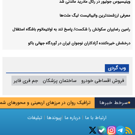
وینیسیوس جونیور در رئال مادرید ماندنی شد
معرفی ارزشمندترین والیبالیست لیگ ملت‌ها
رامین رضاییان سکوتش را شکست/ پاسخ تند به اولتیماتوم باشگاه استقلال
درخشش خیره‌کننده آزادکاران نوجوان ایران در آوردگاه جهانی باکو
وب گردی
فروش اقساطی خودرو
ساختمان پزشکان
جم فری فایر
دنسازی باز شد
سرخط خبرها
ترافیک روان در مرزهای اربعینی و محورهای شمالی
ارتباط با ما
|
درباره ما
|
پیوندها
|
تبلیغات