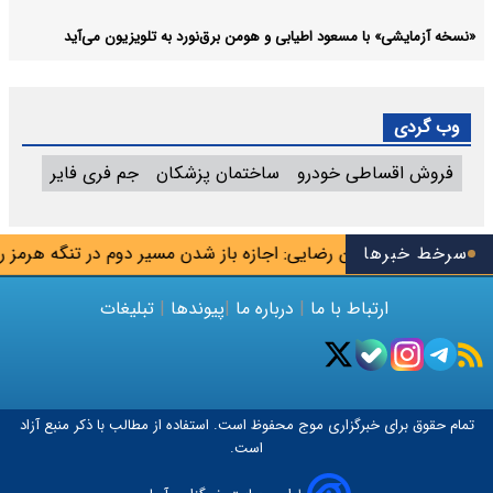
«نسخه آزمایشی» با مسعود اطیابی و هومن برق‌نورد به تلویزیون می‌آید
وب گردی
فروش اقساطی خودرو
ساختمان پزشکان
جم فری فایر
اهدشت
سرخط خبرها
محسن رضایی: اجازه باز شدن مسیر دوم در تنگه هرمز را نخ
ارتباط با ما
|
درباره ما
|
پیوندها
|
تبلیغات
تمام حقوق برای خبرگزاری
موج
محفوظ است. استفاده از مطالب با ذکر منبع آزاد
است.