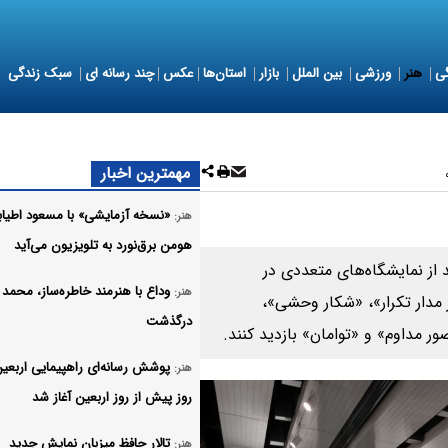
ی
هنر
ورزشی
بین الملل
بازار
استان‌ها
عکس
چند رسانه ای
سبک زندگی
مهمترین اخبار
«نسخه آزمایشی» با مسعود اطیاب
هنر:
هومن برق‌نورد به تلویزیون می‌آید
 از نمایشگاه‌های متعددی در
وداع با هنرمند خاطره‌ساز، محمد
هنر:
 مدار تکرار»، «شکار وحشی»،
درگذشت
هنر:
روز پیش از روز اربعین آغاز شد
تالار حافظ میزبان نمایش جدید
هنر: