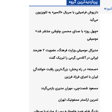
پربازدیدترین گروه
شیو
ز «غلاف
داریوش فرضیایی با سریال «اکسیر» به تلویزیون
می‌آید
شیو
«چهل روز» با صدای محسن چاوشی منتشر شد+
موسیقی
مدیرکل موسیقی وزارت فرهنگ، عضویت ۲ هنرمند
ایرانی در آکادمی گِرمی را تبریک گفت
«صحنه» در راه پخش؛ بزرگ‌ترین رقابت خوانندگی
ایران با اجرای فرزاد فرزین
مسعود شصت‌چی، مهران مدیری بازمی‌گردد
تمرین ارکستر سمفونیک تهران
بازیگر فیلم «مرد خاموش» پس از مبارزه با سرطان