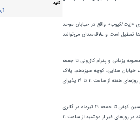
کنید
آر
آخر هفته سینمایی با تلویزیون، ا
هنر:
تمام فلزی» تا «پست»
 تا دوشنبه ۲۲ تیرماه در گالری «اِیت/کیوب» واقع در خیابان موحد
آر
 تعطیل است و علاقه‌مندان می‌توانند
وبه یزدانی و پدرام کازرونی تا جمعه
ند، خیابان سنایی، کوچه سیزدهم، پلاک
۵ برگزار می‌شود. این گالری دوشنبه‌ها تعطیل است و سایر روزهای هفته از ساعت ۱۱ تا ۱۹ پذیرای
همچنین نمایشگاه انفرادی حجم «در مدار تکرار» از آثار حسین کهفی تا جمعه ۱۹ تیرماه در گالری
«شیرین ۲» در همان نشانی برپاست و علاقه‌مندان می‌توانند در روزهای غیر از دوشنبه از ساعت ۱۱