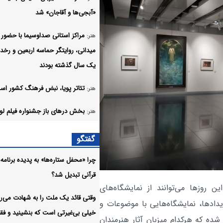
«آبجی‌ها و آقاجان» شد
مراکز استانی صداوسیما با حضور
هنر:
میدانی، روایتگر حماسه اربعین و رخد
یک سال گذشته بودند
تئاتر پویا، نبض فرهنگ کشور اس
هنر:
بخش درهای باز جشنواره فیلم لوکا
هنر:
استعدادیابی در آفریقا ادامه دارد
گفتگو
خبر، ستون اعتماد عمومی و رکن
هنر:
چرا «محفل ستاره‌ها» به پدیده برنامه‌
مرجعیت رسانه‌ای است
قرآنی تبدیل شد؟
مراکز استانی صداوسیما با حضور
ن روزها می‌توانند از نمایشگاه‌های
هنر:
وقتی قائد یک ملت را به شهادت می‌رس
میدانی، روایتگر حماسه اربعین و رخد
یدادها، نمایشگاه‌هایی با موضوعات و
خیلی بی‌غیرتی است که بنشینید و فقط
یک سال گذشته بودند
ده که هرکدام میزبان آثار هنرمندان