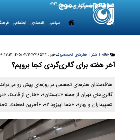
۰۴:۲۹
7 August 2026
جمعه ۱۶ مرداد ۱۴۰۵
سیاسی
اقتصادی
اجتماعی
فرهنگ
خانه
|
هنر
|
هنرهای تجسمی
کدخبر :
۷۱۶۵۴۴
۱۴۰۵/۰۴/۱۱ ۰۶:۴۳:۱۳
آخر هفته برای گالری‌گردی کجا برویم؟
علاقه‌مندان هنرهای تجسمی در روزهای پیش رو می‌توانند
گالری‌های تهران از جمله «تابستان»، «خارج از قاب»، «در
«سپیداران و بهار»، «هما اپیزود ۲»، «آخرین لحظه»، «حضور مداوم» و «توامان» بازدید کنند.