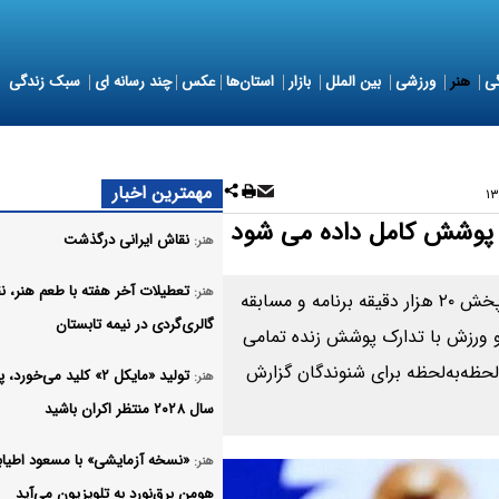
ی
هنر
ورزشی
بین الملل
بازار
استان‌ها
عکس
چند رسانه ای
سبک زندگی
مهمترین اخبار
ش پوشش کامل داده می شود
نقاش ایرانی درگذشت
هنر:
تعطیلات آخر هفته با طعم هنر، ن
هنر:
مدیر شبکه رادیویی ورزش از تدارک گسترده این رسانه و پخش ۲۰ هزار دقیقه برنامه و مسابقه
گالری‌گردی در نیمه تابستان
و ورزش با تدارک پوشش زنده تمامی
لحظه‌به‌لحظه برای شنوندگان گزارش
تولید «مایکل ۲» کلید می‌خورد،
هنر:
سال ۲۰۲۸ منتظر اکران باشید
«نسخه آزمایشی» با مسعود اطیاب
هنر:
هومن برق‌نورد به تلویزیون می‌آید