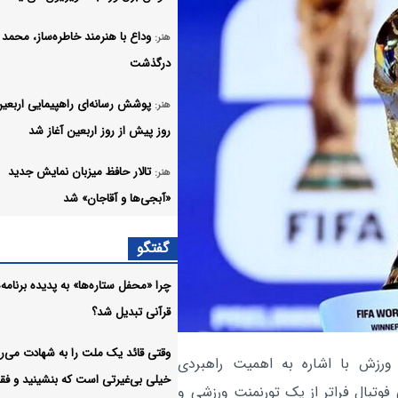
وداع با هنرمند خاطره‌ساز، محمد
هنر:
درگذشت
هنر:
روز پیش از روز اربعین آغاز شد
تالار حافظ میزبان نمایش جدید
هنر:
«آبجی‌ها و آقاجان» شد
مراکز استانی صداوسیما با حضور
هنر:
گفتگو
میدانی، روایتگر حماسه اربعین و رخد
چرا «محفل ستاره‌ها» به پدیده برنامه‌
یک سال گذشته بودند
قرآنی تبدیل شد؟
تئاتر پویا، نبض فرهنگ کشور اس
هنر:
وقتی قائد یک ملت را به شهادت می‌رس
 ورزش با اشاره به اهمیت راهبردی
بخش درهای باز جشنواره فیلم لوکا
هنر:
خیلی بی‌غیرتی است که بنشینید و فقط
 فوتبال فراتر از یک تورنمنت ورزشی و