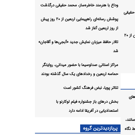
وداع با هنرمند خاطره‌ساز، محمد حقیقی درگذشت
 حقیقی
پوشش رسانه‌ای راهپیمایی اربعین از ۲۰ روز پیش
از روز اربعین آغاز شد
پوشش رسانه‌ای راهپیمایی اربعین از ۲۰
تالار حافظ میزبان نمایش جدید «آبجی‌ها و آقاجان»
شد
مراکز استانی صداوسیما با حضور میدانی، روایتگر
حماسه اربعین و رخدادهای یک سال گذشته بودند
تئاتر پویا، نبض فرهنگ کشور است
ادهای
های
بخش درهای باز جشنواره فیلم لوکارنو با
استعدادیابی در آفریقا ادامه دارد
ت
انند،
رنو با
پربازدیدترین گروه
 نگاه