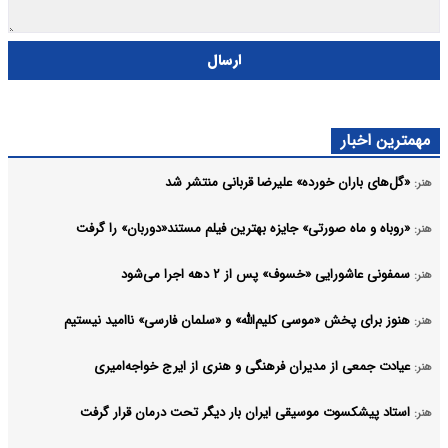
ارسال
مهمترین اخبار
«گل‌های باران خورده» علیرضا قربانی منتشر شد
هنر:
«روباه و ماه صورتی» جایزه بهترین فیلم مستند«دوربان» را گرفت
هنر:
سمفونی عاشورایی «خسوف» پس از ۲ دهه اجرا می‌شود
هنر:
هنوز برای پخش «موسی کلیم‌الله» و «سلمان فارسی» ناامید نیستیم
هنر:
عیادت جمعی از مدیران فرهنگی و هنری از ایرج خواجه‌امیری
هنر:
استاد پیشکسوت موسیقی ایران بار دیگر تحت درمان قرار گرفت
هنر: