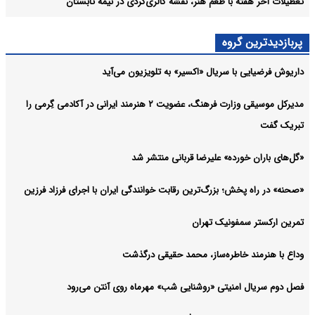
تعطیلات آخر هفته با طعم هنر، نقشه گالری‌گردی در نیمه تابستان
پربازدیدترین گروه
داریوش فرضیایی با سریال «اکسیر» به تلویزیون می‌آید
مدیرکل موسیقی وزارت فرهنگ، عضویت ۲ هنرمند ایرانی در آکادمی گِرمی را
تبریک گفت
«گل‌های باران خورده» علیرضا قربانی منتشر شد
«صحنه» در راه پخش؛ بزرگ‌ترین رقابت خوانندگی ایران با اجرای فرزاد فرزین
تمرین ارکستر سمفونیک تهران
وداع با هنرمند خاطره‌ساز، محمد حقیقی درگذشت
فصل دوم سریال امنیتی «روشنایی شب» مهرماه روی آنتن می‌رود