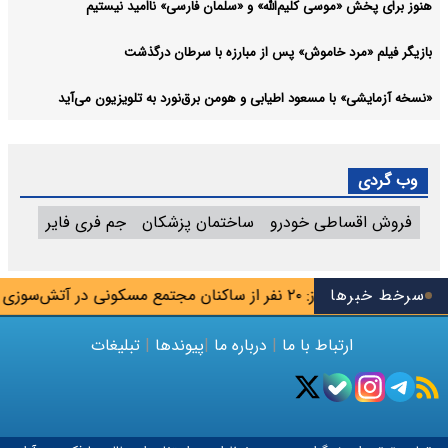
هنوز برای پخش «موسی کلیم‌الله» و «سلمان فارسی» ناامید نیستیم
بازیگر فیلم «مرد خاموش» پس از مبارزه با سرطان درگذشت
«نسخه آزمایشی» با مسعود اطیابی و هومن برق‌نورد به تلویزیون می‌آید
وب گردی
فروش اقساطی خودرو
ساختمان پزشکان
جم فری فایر
ی‌یابد
اهواز: ۲۰ نفر از ساکنان مجتمع مسکونی در آتش‌سوزی نجات یافتند
سرخط خبرها
ارتباط با ما
|
درباره ما
|
پیوندها
|
تبلیغات