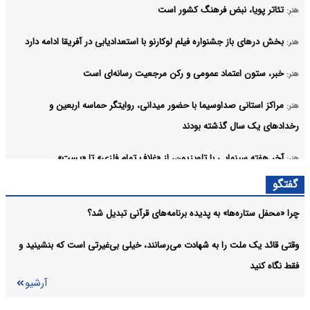
تئاتر پویا، نبض فرهنگ کشور است
هنر:
بخش درهای باز جشنواره فیلم لوکارنو با استعدادیابی در آفریقا ادامه دارد
هنر:
خبر، ستون اعتماد عمومی و رکن مرجعیت رسانه‌ای است
هنر:
مراکز استانی صداوسیما با حضور میدانی، روایتگر حماسه اربعین و
هنر:
رخدادهای یک سال گذشته بودند
آخر هفته سینمایی با تلویزیون، از «غلاف تمام فلزی» تا «پست»
هنر:
آرشیو
گفتگو
چرا «محفل ستاره‌ها» به پدیده برنامه‌های قرآنی تبدیل شد؟
وقتی قائد یک ملت را به شهادت می‌رسانند، خیلی بی‌غیرتی است که بنشینید و
فقط نگاه کنید
آرشیو