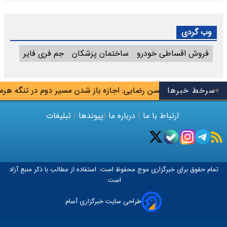
وب گردی
فروش اقساطی خودرو
ساختمان پزشکان
جم فری فایر
سوس تیم
سرخط خبرها
محسن رضایی: اجازه باز شدن مسیر دوم در تنگه هرمز را 
ارتباط با ما
|
درباره ما
|
پیوندها
|
تبلیغات
تمام حقوق برای خبرگزاری
موج
محفوظ است. استفاده از مطالب با ذکر منبع آزاد
است.
طراحی سایت خبرگزاری آسام