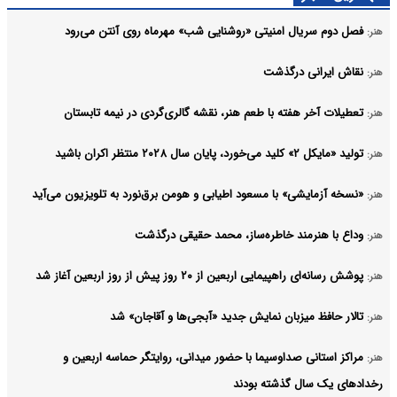
فصل دوم سریال امنیتی «روشنایی شب» مهرماه روی آنتن می‌رود
هنر:
نقاش ایرانی درگذشت
هنر:
تعطیلات آخر هفته با طعم هنر، نقشه گالری‌گردی در نیمه تابستان
هنر:
تولید «مایکل ۲» کلید می‌خورد، پایان سال ۲۰۲۸ منتظر اکران باشید
هنر:
«نسخه آزمایشی» با مسعود اطیابی و هومن برق‌نورد به تلویزیون می‌آید
هنر:
وداع با هنرمند خاطره‌ساز، محمد حقیقی درگذشت
هنر:
پوشش رسانه‌ای راهپیمایی اربعین از ۲۰ روز پیش از روز اربعین آغاز شد
هنر:
تالار حافظ میزبان نمایش جدید «آبجی‌ها و آقاجان» شد
هنر:
مراکز استانی صداوسیما با حضور میدانی، روایتگر حماسه اربعین و
هنر:
رخدادهای یک سال گذشته بودند