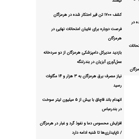
نیفتند
کشف ۱۷۰۰ تن قیر احتکار شده در هرمزگان
شده در
فرصت دوباره برای غایبان امتحانات نهایی در
هرمزگان
حانات
بازدید مدیرکل دامپزشکی هرمزگان از دو سردخانه
عمل‌آوری آبزیان در بندرلنگه
مزگان
نیاز مصرف برق هرمزگان به ۳ هزار و ۱۴ مگاوات
لنگه
رسید
نیاز مصرف برق هرمزگان به ۳ هزار
انهدام باند قاچاق با بیش از ۵ میلیون لیتر سوخت
در بندرعباس
 بیش از ۵
افزایش محسوس دما و نفوذ گرد و غبار در هرمزگان
/ ناپایداری‌ها تا شنبه ادامه دارد