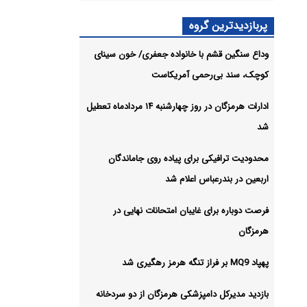
گرد و
ادامه
پربازدیدترین گروه
وداع سنگین قشم با خانواده جعفری/ خون سینای
شیو
کوچک، سند بی‌رحمی آمریکاست
ادارات هرمزگان در روز چهارشنبه ۱۴ مردادماه تعطیل
شد
محدودیت ترافیکی برای پیاده روی جاماندگان
اربعین در بندرعباس اعلام شد
فرصت دوباره برای غایبان امتحانات نهایی در
هرمزگان
پهپاد MQ9 بر فراز تنگه هرمز رهگیری شد
بازدید مدیرکل دامپزشکی هرمزگان از دو سردخانه