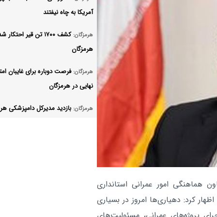
آمریکا به چاه نیفتند
کشف ۱۷۰۰ تن قیر احتکار 
هرمزگان:
هرمزگان
فرصت دوباره برای غایبان امت
هرمزگان:
نهایی در هرمزگان
بازدید مدیرکل دامپزشکی هر
هرمزگان:
از دو سردخانه عمل‌آوری آبزیان در بندر
هرمزگان:
و ۱۴ مگاوات رسید
انهدام باند قاچاق با
هرمزگان:
ون هماهنگی امور عمرانی استانداری
میلیون لیتر سوخت در بندرعباس
ظهار کرد: دهیاری‌ها امروز در بسیاری
رای پروژه‌های عمرانی، مسئولیت‌های