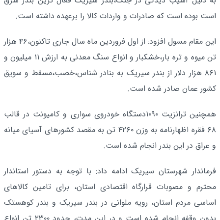
به دلیل آسیب دیدگی در جنگ،بندر سیریک فعال ترین بندر شرق
است بوده است که صادرات و واردات کالا را برعهده داشته است.
این مقام مسول افزود: از اول فروردین ماه سال جاری تاکنون،۴۶ هزار
تن میوه و تره بار،خشکبار و انواع سنگ معدنی به ارزش ۱۱ میلیون و
۸۶۱ هزار دلار از بندر سیریک به بنادر شناس،خصب،مسقط و سویق
کشور عمان صادر شده است.
همچنین ترانزیت ۱۰۹۰دستگاه خودروی سواری و کامیونت در قالب
۶۸ فقره اظهارنامه به وزن ۴۲۶۰ تن به مقصد کشورهای آسیای میانه
و عراق در این بندر انجام شده است.
فرماندار شهرستان سیریک ادامه داد: با توجه به دستور استاندار
محترم و مصوبات قرارگاه اقتصادی استان، برای تامین کالاهای
اساسی مردم استان، رویه ملوانی در بندر سیریک و بندر کوهستک
بدون وقفه انجام شده است و در این مدت، حدود ۲۳۰۰ تن انواع