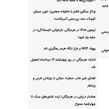
/ ناپایداری‌ها تا شنبه ادامه دارد
ادامه
وداع سنگین قشم با خانواده جعفری/ خون سینای
کوچک، سند بی‌رحمی آمریکاست
اربعین ۱۴۰۵ در هرمزگان، بازخوانی «ایستادگی» در
رحمی
سایه یادِ شهدا
پهپاد MQ۹ بر فراز تنگه هرمز رهگیری شد
بازخوانی
ادارات هرمزگان در روز چهارشنبه ۱۴ مردادماه تعطیل
شد
مز رهگیری
اهدای شیر مادر، حمایت حیاتی از نوزادان نارس و
پرخطر
ادارات هرمزگان در روز چهارشنبه ۱۴
هشدار دریایی در هرمزگان/ تردد شناورهای سبک تا
چهارشنبه ممنوع
ی از