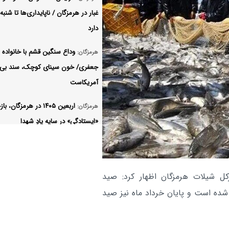
غبار در هرمزگان / ناپایداری‌ها تا شنبه 
دارد
وداع سنگین قشم با خانواده
هرمزگان:
جعفری/ خون سینای کوچک، سند بی‌
آمریکاست
اربعین ۱۴۰۵ در هرمزگان، 
هرمزگان:
«ایستادگی» در سایه یادِ شهدا
پهپاد MQ۹ بر فراز تنگه هر
سیاسی:
شد
کل شیلات هرمزگان اظهار کرد: صید
هرمزگان:
 شده است و پایان خرداد ماه نیز صید
مردادماه تعطیل شد
اهدای شیر مادر، حمایت حیات
هرمزگان: