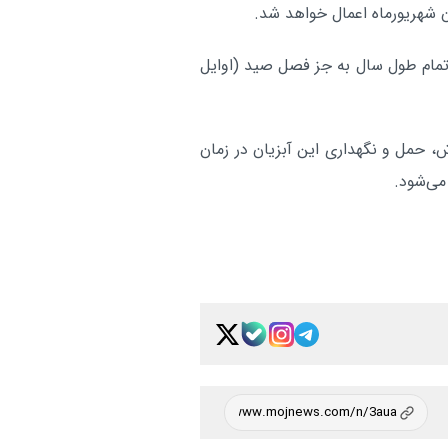
نوزادان نارس و پرخطر
هشدار دریایی در هرمزگان/ ت
تمام طول سال به جز فصل صید (اوایل
هرمزگان:
شناورهای سبک تا چهارشنبه ممنوع
آر
، حمل و نگهداری این آبزیان در زمان
می‌شود.