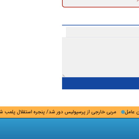
مل
مربی خارجی از پرسپولیس دور شد/ پنجره استقلال پلمب شد