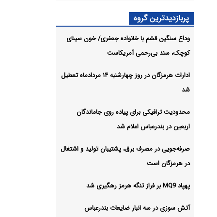
پربازدیدترین گروه
ردد
وداع سنگین قشم با خانواده جعفری/ خون سینای
کوچک، سند بی‌رحمی آمریکاست
شیو
ادارات هرمزگان در روز چهارشنبه ۱۴ مردادماه تعطیل
شد
محدودیت ترافیکی برای پیاده روی جاماندگان
اربعین در بندرعباس اعلام شد
صرفه‌جویی در مصرف برق، پشتیبان تولید و اشتغال
در هرمزگان است
پهپاد MQ9 بر فراز تنگه هرمز رهگیری شد
آتش سوزی در سه انبار ضایعات بندرعباس