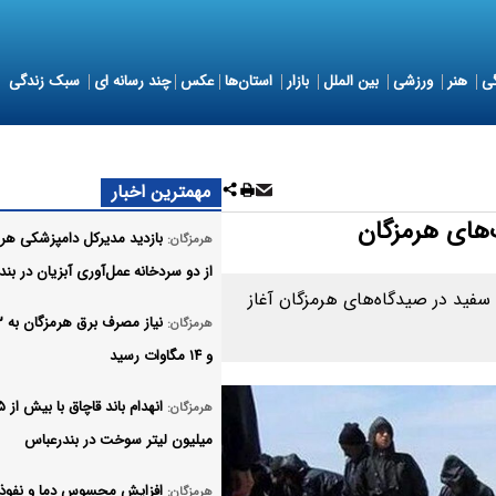
ی
هنر
ورزشی
بین الملل
بازار
استان‌ها
عکس
چند رسانه ای
سبک زندگی
مهمترین اخبار
‌های هرمزگان
بازدید مدیرکل دامپزشکی هر
هرمزگان:
از دو سردخانه عمل‌آوری آبزیان در بندر
سفید در صیدگاه‌های هرمزگان آغاز
هرمزگان:
و ۱۴ مگاوات رسید
انهدام باند قاچاق با
هرمزگان:
میلیون لیتر سوخت در بندرعباس
افزایش محسوس دما و نفوذ 
هرمزگان: