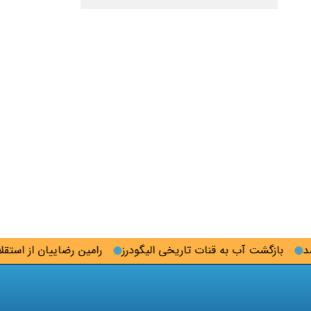
بازگشت آب به قنات تاریخی الیگودرز
رامین رضاییان از استقلال ج