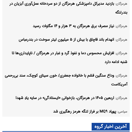
بازدید مدیرکل دامپزشکی هرمزگان از دو سردخانه عمل‌آوری آبزیان در
هرمزگان:
بندرلنگه
نیاز مصرف برق هرمزگان به ۳ هزار و ۱۴ مگاوات رسید
هرمزگان:
انهدام باند قاچاق با بیش از ۵ میلیون لیتر سوخت در بندرعباس
هرمزگان:
افزایش محسوس دما و نفوذ گرد و غبار در هرمزگان / ناپایداری‌ها تا
هرمزگان:
شنبه ادامه دارد
وداع سنگین قشم با خانواده جعفری/ خون سینای کوچک، سند بی‌رحمی
هرمزگان:
آمریکاست
اربعین ۱۴۰۵ در هرمزگان، بازخوانی «ایستادگی» در سایه یادِ شهدا
هرمزگان:
پهپاد MQ۹ بر فراز تنگه هرمز رهگیری شد
سیاسی:
ادارات هرمزگان در روز چهارشنبه ۱۴ مردادماه تعطیل شد
هرمزگان:
آخرین اخبار گروه