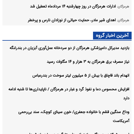
ادارات هرمزگان در روز چهارشنبه ۱۴ مردادماه تعطیل شد
هرمزگان:
اهدای شیر مادر، حمایت حیاتی از نوزادان نارس و پرخطر
هرمزگان:
هشدار دریایی در هرمزگان/ تردد شناورهای سبک تا چهارشنبه ممنوع
هرمزگان:
آخرین اخبار گروه
آرشیو
بازدید مدیرکل دامپزشکی هرمزگان از دو سردخانه عمل‌آوری آبزیان در بندرلنگه
نیاز مصرف برق هرمزگان به ۳ هزار و ۱۴ مگاوات رسید
انهدام باند قاچاق با بیش از ۵ میلیون لیتر سوخت در بندرعباس
افزایش محسوس دما و نفوذ گرد و غبار در هرمزگان / ناپایداری‌ها تا شنبه ادامه
دارد
وداع سنگین قشم با خانواده جعفری/ خون سینای کوچک، سند بی‌رحمی
آمریکاست