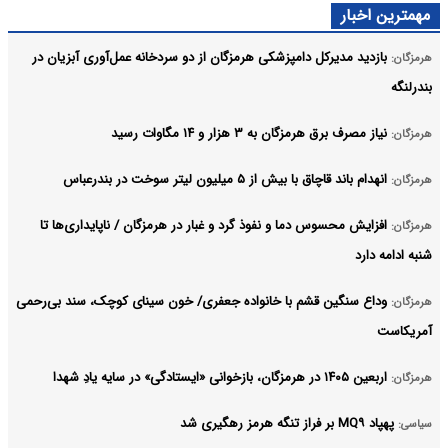
مهمترین اخبار
بازدید مدیرکل دامپزشکی هرمزگان از دو سردخانه عمل‌آوری آبزیان در
هرمزگان:
بندرلنگه
نیاز مصرف برق هرمزگان به ۳ هزار و ۱۴ مگاوات رسید
هرمزگان:
انهدام باند قاچاق با بیش از ۵ میلیون لیتر سوخت در بندرعباس
هرمزگان:
افزایش محسوس دما و نفوذ گرد و غبار در هرمزگان / ناپایداری‌ها تا
هرمزگان:
شنبه ادامه دارد
وداع سنگین قشم با خانواده جعفری/ خون سینای کوچک، سند بی‌رحمی
هرمزگان:
آمریکاست
اربعین ۱۴۰۵ در هرمزگان، بازخوانی «ایستادگی» در سایه یادِ شهدا
هرمزگان:
پهپاد MQ۹ بر فراز تنگه هرمز رهگیری شد
سیاسی: