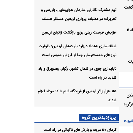
رگشت
تیم مشترک نظارتی سازمان هواپیمایی، بازرسی و
تعزیرات در عملیات پروازی اربعین مستقر هستند
موج بارش‌های تابستانه در راه ۱۱
افزایش ظرفیت ریلی برای بازگشت زائران اربعین
شفاف‌سازی «هما» درباره بلیت‌های اربعین؛ ظرفیت
نیروهای خدمت‌رسان جدا از فروش عمومی است
ات
ناپایداری جوی در شمال کشور، رگبار، رعدوبرق و باد
شدید در راه است
ازگشت
۱۱۵ هزار زائر اربعین از فرودگاه امام تا ۱۲ مرداد اعزام
سکن
شدند
رگروه
ت‌های
دا از
پربازدیدترین گروه
شیو
گرمای ۵۰ درجه و بارش‌های ناگهانی در راه است