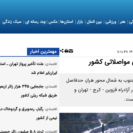
ی
هنر
ورزشی
بین الملل
بازار
استان‌ها
عکس
چند رسانه ای
سبک زندگی
مهمترین اخبار
۱۴۰۵
مواصلاتی کشور
علت تأخیر پرواز تهران ـ استا
اقتصادی:
ایران‌ایر اعلام شد
جنوب به شمال محور هراز، حدفاصل
جابجایی ۳۴۵ هزار زائر ار
اقتصادی:
زادراه قزوین - کرج - تهران و
طریق شبکه ریلی کشور
است.
رگبار، رعدوبرق و گردوخاک در 
اقتصادی:
نیمی از کشور
تردد ۵.۸ میلیون زائر حسین
اقتصادی: