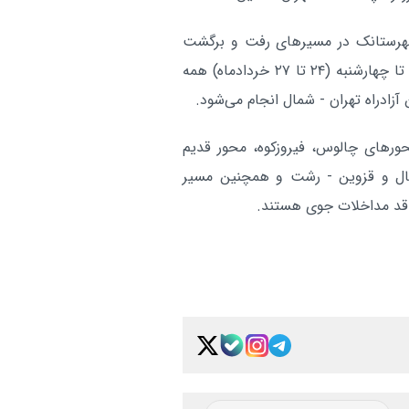
ناپایداری جوی در شمال کشو
اقتصادی:
 شهرستانک در مسیرهای رفت و برگشت
رگبار، رعدوبرق و باد شدید در راه است
محور قدیم کرج - چالوس، این محور طی روزهای یکشنبه تا چهارشنبه (۲۴ تا ۲۷ خردادماه) همه
۱۱۵ هزار زائر اربعین از فرودگ
اقتصادی:
تا ۱۲ مرداد اعزام شدند
آر
ورهای چالوس، فیروزکوه، محور قدیم
شمال و قزوین - رشت و همچنین مسیر
اقد مداخلات جوی هستند.