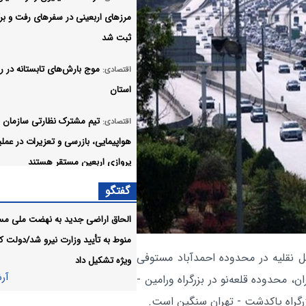
مرزهای اربعینی در سفرهای رفت و ب
ثبت شد
اقتصادی:
استان
تیم مشترک نظارتی سازمان
اقتصادی:
هواپیمایی، بازرسی و تعزیرات در عملی
پروازی اربعین مستقر هستند
گفتگو
افزایش ظرفیت ریلی برای ب
اقتصادی:
زائران اربعین
الحاق اراضی جدید به نهضت ملی م
منوط به تأیید وزارت نیرو شد/دولت کا
شفاف‌سازی «هما» درباره بلی
اقتصادی:
ل نقلیه در محدوده احمدآباد مستوفی
ویژه تشکیل داد
اربعین؛ ظرفیت نیروهای خدمت‌رسان ج
آر
ن، محدوده قلعه‌نو در بزرگراه ورامین -
فروش عمومی است
گراه پاکدشت - تهران سنگین است.