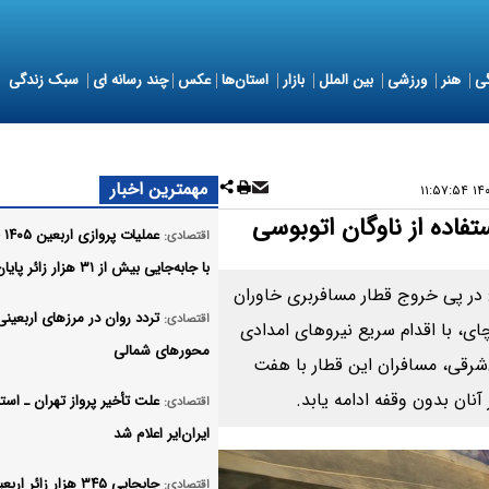
ی
هنر
ورزشی
بین الملل
بازار
استان‌ها
عکس
چند رسانه ای
سبک زندگی
مهمترین اخبار
۱۴۰۵
تفاده از ناوگان اتوبوسی
عملی
اقتصادی:
با جابه‌جایی بیش از ۳۱ هزار زائر پایان یافت
در پی خروج قطار مسافربری خاوران
تردد روان در مرزهای اربعینی
اقتصادی:
چای، با اقدام سریع نیروهای امدادی
محورهای شمالی
‌شرقی، مسافران این قطار با هفت
نان بدون وقفه ادامه یابد.
علت تأخیر پرواز تهران ـ استا
اقتصادی:
ایران‌ایر اعلام شد
جابجایی ۳۴۵ هزار زائر ار
اقتصادی: