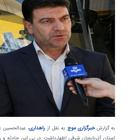
به گزارش
خبرگزاری موج
به نقل از
راهداری
، عبدالحسین ع
استان آذربایجان شرقی اظهارداشت: در پی این حادثه و ر