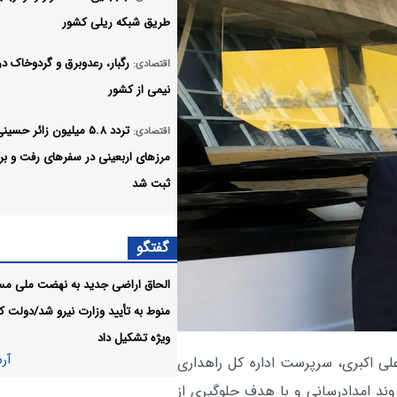
طریق شبکه ریلی کشور
رگبار، رعدوبرق و گردوخاک در 
اقتصادی:
نیمی از کشور
تردد ۵.۸ میلیون زائر حسین
اقتصادی:
مرزهای اربعینی در سفرهای رفت و ب
ثبت شد
اقتصادی:
گفتگو
استان
الحاق اراضی جدید به نهضت ملی م
تیم مشترک نظارتی سازمان
اقتصادی:
منوط به تأیید وزارت نیرو شد/دولت کا
هواپیمایی، بازرسی و تعزیرات در عملی
ویژه تشکیل داد
پروازی اربعین مستقر هستند
آر
لی اکبری، سرپرست اداره کل راهداری
افزایش ظرفیت ریلی برای ب
اقتصادی:
وند امدادرسانی و با هدف جلوگیری از