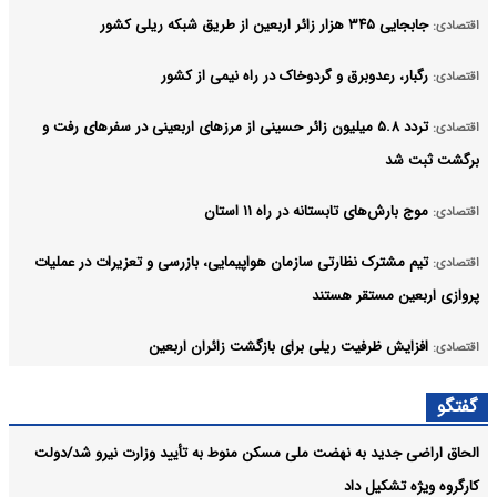
جابجایی ۳۴۵ هزار زائر اربعین از طریق شبکه ریلی کشور
اقتصادی:
رگبار، رعدوبرق و گردوخاک در راه نیمی از کشور
اقتصادی:
تردد ۵.۸ میلیون زائر حسینی از مرزهای اربعینی در سفرهای رفت و
اقتصادی:
برگشت ثبت شد
موج بارش‌های تابستانه در راه ۱۱ استان
اقتصادی:
تیم مشترک نظارتی سازمان هواپیمایی، بازرسی و تعزیرات در عملیات
اقتصادی:
پروازی اربعین مستقر هستند
افزایش ظرفیت ریلی برای بازگشت زائران اربعین
اقتصادی:
شفاف‌سازی «هما» درباره بلیت‌های اربعین؛ ظرفیت نیروهای
اقتصادی:
گفتگو
خدمت‌رسان جدا از فروش عمومی است
الحاق اراضی جدید به نهضت ملی مسکن منوط به تأیید وزارت نیرو شد/دولت
آرشیو
کارگروه ویژه تشکیل داد