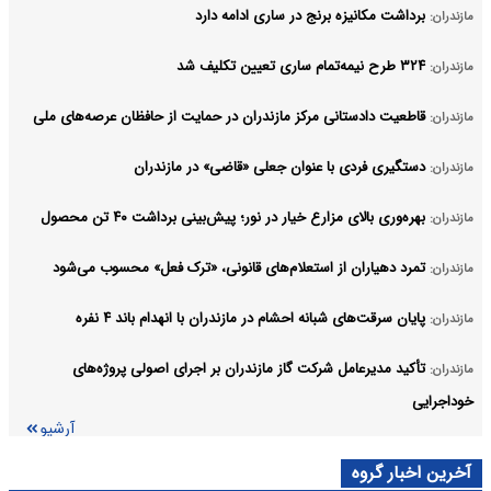
برداشت مکانیزه برنج در ساری ادامه دارد
مازندران:
۳۲۴ طرح نیمه‌تمام ساری تعیین تکلیف شد
مازندران:
قاطعیت دادستانی مرکز مازندران در حمایت از حافظان عرصه‌های ملی
مازندران:
دستگیری فردی با عنوان جعلی «قاضی» در مازندران
مازندران:
بهره‌وری بالای مزارع خیار در نور؛ پیش‌بینی برداشت ۴۰ تن محصول
مازندران:
تمرد دهیاران از استعلام‌های قانونی، «ترک فعل» محسوب می‌شود
مازندران:
پایان سرقت‌های شبانه احشام در مازندران با انهدام باند ۴ نفره
مازندران:
تأکید مدیرعامل شرکت گاز مازندران بر اجرای اصولی پروژه‌های
مازندران:
خوداجرایی
آرشیو
آخرین اخبار گروه