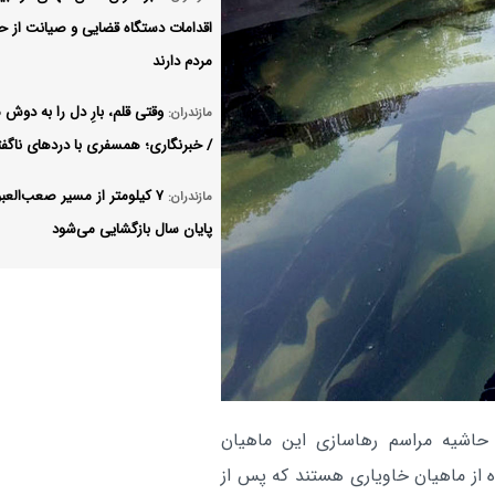
اقدامات دستگاه قضایی و صیانت از ح
مردم دارند
وقتی قلم، بارِ دل را به دوش
مازندران:
/ خبرنگاری؛ همسفری با دردهای ناگفت
۷ کیلومتر از مسیر صعب‌العبو
مازندران:
پایان سال بازگشایی می‌شود
گام بلند جویبار در جراحی‌ه
مازندران:
بیمه سلامت دهک‌های اول تا
مازندران:
در مازندران رایگان شد
بنیاد مسکن مازندران به شهر
مازندران:
 حاشیه مراسم رهاسازی این ماهیان
بالای ۲۵ هزار نفر تسهیلات می‌دهد
 از ماهیان خاویاری هستند که پس از