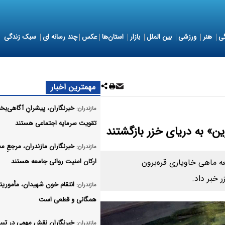
ی
هنر
ورزشی
بین الملل
بازار
استان‌ها
عکس
چند رسانه ای
سبک زندگی
مهمترین اخبار
خبرنگاران، پیشرانِ آگاهی‌ب
مازندران:
تقویت سرمایه اجتماعی هستند
خبرنگاران مازندران، مرجعِ م
مازندران:
ه ماهی خاویاری قره‌برون
ارکان امنیت روانی جامعه هستند
 خبر داد.
انتقام خون شهیدان، مأموریت
مازندران:
همگانی و قطعی است
خبرنگاران نقش مهمی در تبی
مازندران: