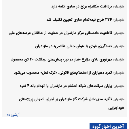
برداشت مکانیزه برنج در ساری ادامه دارد
مازندران:
۳۲۴ طرح نیمه‌تمام ساری تعیین تکلیف شد
مازندران:
قاطعیت دادستانی مرکز مازندران در حمایت از حافظان عرصه‌های ملی
مازندران:
دستگیری فردی با عنوان جعلی «قاضی» در مازندران
مازندران:
بهره‌وری بالای مزارع خیار در نور؛ پیش‌بینی برداشت ۴۰ تن محصول
مازندران:
تمرد دهیاران از استعلام‌های قانونی، «ترک فعل» محسوب می‌شود
مازندران:
پایان سرقت‌های شبانه احشام در مازندران با انهدام باند ۴ نفره
مازندران:
تأکید مدیرعامل شرکت گاز مازندران بر اجرای اصولی پروژه‌های
مازندران:
خوداجرایی
آرشیو
آخرین اخبار گروه