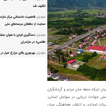
تکلیف شد
قاطعیت دادستانی مرکز مازندر
مازندران:
حمایت از حافظان عرصه‌های ملی
دستگیری فردی با عنوان جعل
مازندران:
«قاضی» در مازندران
بهره‌وری بالای مزارع خیار در 
مازندران:
پیش‌بینی برداشت ۴۰ تن محصول
تمرد دهیاران از استعلام‌های 
مازندران:
«ترک فعل» محسوب می‌شود
پایان سرقت‌های شبانه احشام
ا بیان اینکه حفظ جان مردم و گردشگران
مازندران:
مازندران با انهدام باند ۴ نفره
هش حوادث دریایی در سواحل استان،
زات امدادی و ارتقای هماهنگی میان