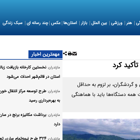
ی
هنر
ورزشی
بین الملل
بازار
استان‌ها
عکس
چند رسانه ای
سبک زندگی
مهمترین اخبار
تأکید کرد
نخستین کارخانه بازیافت زبال
مازندران:
استان در قائم‌شهر احداث می‌شود
 و گردشگران، بر لزوم به حداقل
طرح توسعه مرکز انتقال خون 
مازندران:
 همه دستگاه‌ها باید با هماهنگی
به بهره‌برداری رسید
برداشت مکانیزه برنج در ساری
مازندران:
دارد
۳۲۴ طرح نیمه‌تمام ساری تع
مازندران: