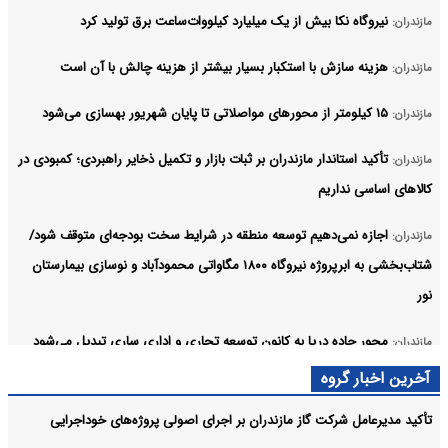
نیروگاه نکا بیش از یک میلیارد کیلووات‌ساعت برق تولید کرد
مازندران:
هزینه سازش با استکبار بسیار بیشتر از هزینه چالش با آن است
مازندران:
۱۵ کیلومتر از محورهای مواصلاتی تا پایان شهریور بهسازی می‌شود
مازندران:
تأکید استاندار مازندران بر ثبات بازار و تکمیل ذخایر راهبردی؛ کمبودی در
مازندران:
کالاهای اساسی نداریم
اجازه نمی‌دهیم توسعه منطقه در شرایط سخت بودجه‌ای متوقف شود/
مازندران:
شتاب‌بخشی به ابرپروژه نیروگاه ۱۸۰۰ مگاواتی محمودآباد و نوسازی بیمارستان
نور
محور جاده دریا به کانون توسعه تجاری و اداری ساری تبدیل می‌شود
مازندران:
آخرین اخبار گروه
همایش بزرگ «دلدادگان اربعین حسینی» در نکا برگزار شد
مازندران:
تأکید مدیرعامل شرکت گاز مازندران بر اجرای اصولی پروژه‌های خوداجرایی
اردوی تیم ملی کشتی آزاد در حالی در تهران آغاز شد
مازندران: