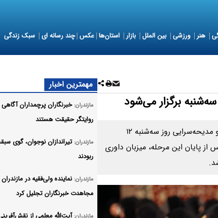
ی
هنر
ورزشی
بین الملل
بازار
استان‌ها
عکس
چند رسانه ای
سبک زندگی
مهمترین اخبار
ه‌شنبه برگزار می‌شود
خبرنگاران پرچمداران آگاهی 
مازندران:
روایتگر حقیقت هستند
مرحله نهایی مسابقات دانش‌آموزی همخوانی قرآن کریم و مدیحه‌سرایی روز سه‌شنبه ۱۲
تیراندازان نوجوان، گوی سبقت
مازندران:
 از پایان این مرحله، میزبان داوری
ربودند
د.
نماینده ولی‌فقیه در مازندران ا
مازندران:
مجاهدت خبرنگاران تجلیل کرد
آیت‌الله معلمی از نقش‌آفرینی
مازندران: